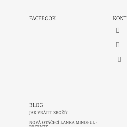
Z
Á
FACEBOOK
KONT
P
A
T
Í
Fac
BLOG
JAK VRÁTIT ZBOŽÍ?
NOVÁ OTÁČECÍ LANKA MINDFUL -
RECENZE