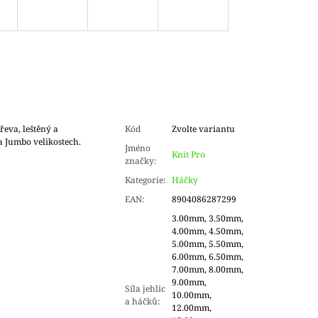
eva, leštěný a
Kód
Zvolte variantu
 a Jumbo velikostech.
Jméno
Knit Pro
značky
:
Kategorie
:
Háčky
EAN
:
8904086287299
3.00mm, 3.50mm,
4.00mm, 4.50mm,
5.00mm, 5.50mm,
6.00mm, 6.50mm,
7.00mm, 8.00mm,
9.00mm,
Síla jehlic
10.00mm,
a háčků
:
12.00mm,