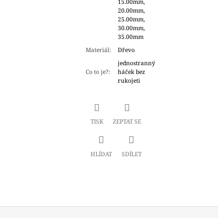
15.00mm,
20.00mm,
25.00mm,
30.00mm,
35.00mm
Materiál
:
Dřevo
jednostranný
Co to je?
:
háček bez
rukojeti
TISK
ZEPTAT SE
HLÍDAT
SDÍLET