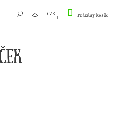
NÁKUPNÍ
HLEDAT
CZK
KOŠÍK
Prázdný košík
PŘIHLÁŠENÍ
 1505 KUNTERBUNT