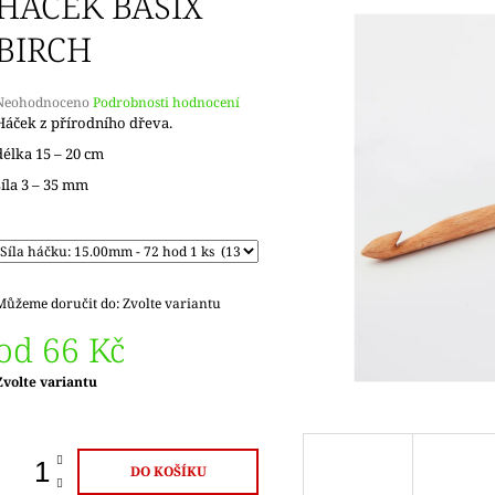
HÁČEK BASIX
BIRCH
Průměrné
Neohodnoceno
Podrobnosti hodnocení
hodnocení
Háček z přírodního dřeva.
produktu
délka 15 – 20 cm
e
,0
síla 3 – 35 mm
5
vězdiček.
Můžeme doručit do:
Zvolte variantu
od
66 Kč
Měrná
Zvolte variantu
ena:
DO KOŠÍKU