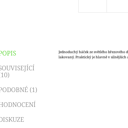
POPIS
Jednoduchý háček ze světlého březového dř
lakovaný. Praktický je hlavně v silnějších
SOUVISEJÍCÍ
(10)
PODOBNÉ (1)
HODNOCENÍ
DISKUZE