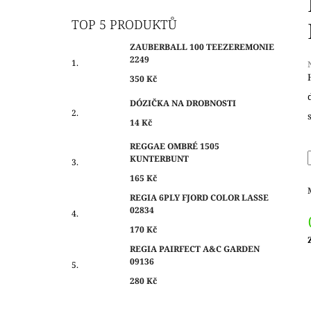
O
350 Kč
S
TOP 5 PRODUKTŮ
T
ZAUBERBALL 100 TEEZEREMONIE
R
2249
A
350 Kč
N
j
DÓZIČKA NA DROBNOSTI
N
0
14 Kč
Í
z
P
REGGAE OMBRÉ 1505
h
KUNTERBUNT
A
N
165 Kč
E
REGIA 6PLY FJORD COLOR LASSE
02834
L
170 Kč
REGIA PAIRFECT A&C GARDEN
c
09136
280 Kč