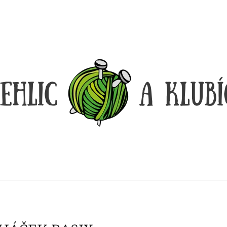
CO POTŘEBUJETE NAJÍT?
HLEDAT
DOPORUČUJEME
DÓZIČKA NA DROBNOSTI
REGGAE OMBRÉ
14 Kč
165 Kč