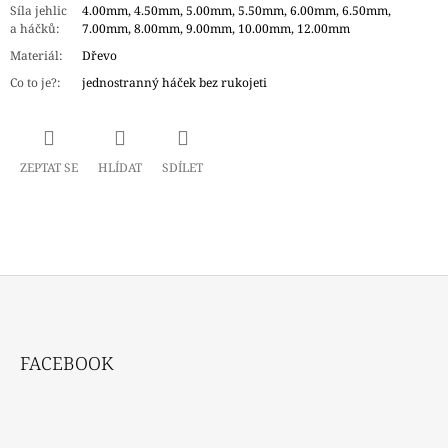
Síla jehlic
4.00mm, 4.50mm, 5.00mm, 5.50mm, 6.00mm, 6.50mm,
a háčků
:
7.00mm, 8.00mm, 9.00mm, 10.00mm, 12.00mm
Materiál
:
Dřevo
Co to je?
:
jednostranný háček bez rukojeti
ZEPTAT SE
HLÍDAT
SDÍLET
Z
Á
FACEBOOK
P
A
T