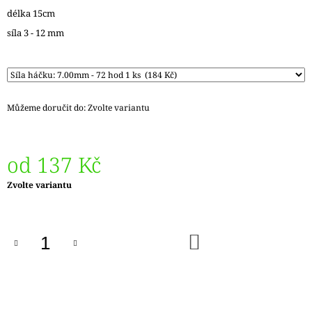
J
délka 15cm
E
síla 3 - 12 mm
M
E
LANKO
K
JEHLICÍM
Můžeme doručit do:
Zvolte variantu
A
HÁČKŮM
KNIT
PRO
od
137 Kč
ČERNÉ
FIXED
Měrná
Zvolte variantu
–
cena:
NEREZOVÉ
PEVNÉ
KONCOVKY
DO
82
KOŠÍKU
Kč