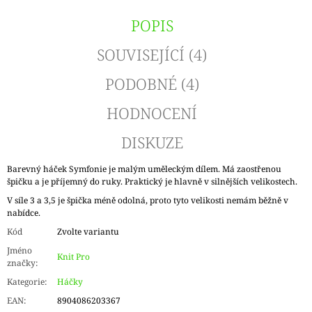
POPIS
SOUVISEJÍCÍ (4)
PODOBNÉ (4)
HODNOCENÍ
DISKUZE
Barevný háček Symfonie je malým uměleckým dílem. Má zaostřenou
špičku a je příjemný do ruky. Praktický je hlavně v silnějších velikostech.
V síle 3 a 3,5 je špička méně odolná, proto tyto velikosti nemám běžně v
nabídce.
Kód
Zvolte variantu
Jméno
Knit Pro
značky
:
Kategorie
:
Háčky
EAN
:
8904086203367