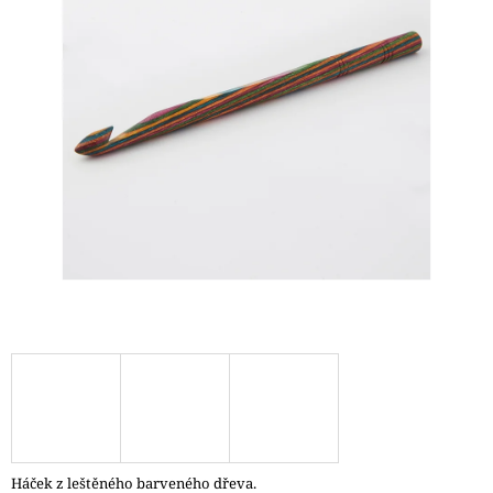
A
J
Í
T
?
HLEDAT
D
O
P
O
R
U
Č
Háček z leštěného barveného dřeva.
U