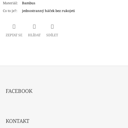
Materiál
:
Bambus
Co to je?
:
jednostranný háček bez rukojeti
ZEPTAT SE
HLÍDAT
SDÍLET
Z
Á
FACEBOOK
P
A
T
Í
KONTAKT