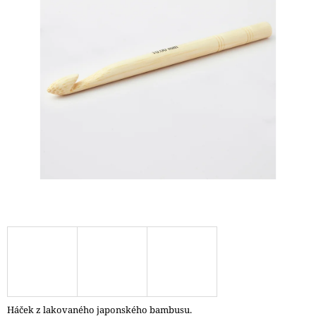
A
J
Í
T
?
HLEDAT
D
O
P
O
R
U
Č
Háček z lakovaného japonského bambusu.
U