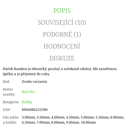
POPIS
SOUVISEJÍCÍ (10)
PODOBNÉ (1)
HODNOCENÍ
DISKUZE
Háček Bamboo je lehoučký, pružný a nečekaně odolný. Má zaostřenou
špičku a je příjemný do ruky.
Kód
Zvolte variantu
Jméno
Knit Pro
značky
:
Kategorie
:
Háčky
EAN
:
8904086255380
Síla jehlic
3.00mm, 3.50mm, 4.00mm, 4.50mm, 5.00mm, 5.50mm, 6.00mm,
a háčků
:
6.50mm, 7.00mm, 8.00mm, 9.00mm, 10.00mm