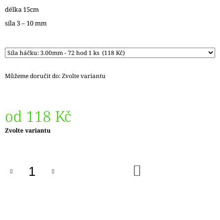
J
délka 15cm
E
síla 3 – 10 mm
M
E
DÓZIČKA
NA
DROBNOSTI
Můžeme doručit do:
Zvolte variantu
NÍZKÁ
15
Kč
od
118 Kč
Měrná
Zvolte variantu
cena:
DO
KOŠÍKU