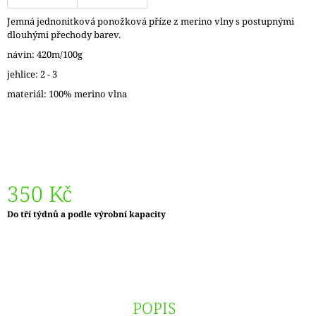
J
Jemná jednonitková ponožková příze z merino vlny s postupnými
E
dlouhými přechody barev.
M
E
návin: 420m/100g
jehlice: 2 - 3
LANKO
materiál: 100% merino vlna
GINGER
K
JEHLICÍM
A
HÁČKŮM
KNIT
PRO
65
350 Kč
Kč
Měrná
Do tří týdnů a podle výrobní kapacity
cena:
POPIS