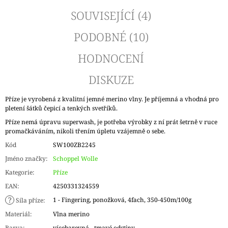
SOUVISEJÍCÍ (4)
PODOBNÉ (10)
HODNOCENÍ
DISKUZE
Příze je vyrobená z kvalitní jemné merino vlny. Je příjemná a vhodná pro
pletení šátků čepicí a tenkých svetříků.
Příze nemá úpravu superwash, je potřeba výrobky z ní prát šetrně v ruce
promačkáváním, nikoli třením úpletu vzájemně o sebe.
Kód
SW100ZB2245
Jméno značky
:
Schoppel Wolle
Kategorie
:
Příze
EAN
:
4250331324559
?
1 - Fingering, ponožková, 4fach, 350-450m/100g
Síla příze
:
Materiál
:
Vlna merino
Barva
:
vícebarevná - tmavé odstíny