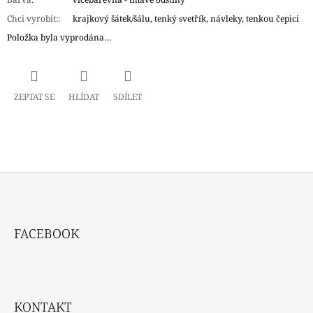
Chci vyrobit:
:
krajkový šátek/šálu, tenký svetřík, návleky, tenkou čepici
Položka byla vyprodána…
ZEPTAT SE
HLÍDAT
SDÍLET
Z
Á
FACEBOOK
P
A
T
Í
KONTAKT