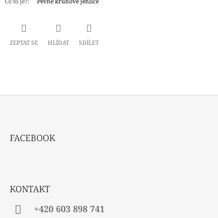
Co to je?
:
Pevné kruhové jehlice
ZEPTAT SE
HLÍDAT
SDÍLET
Z
Á
FACEBOOK
P
A
T
Í
KONTAKT
+420 603 898 741