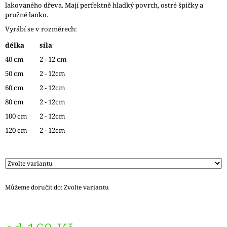
lakovaného dřeva. Mají perfektně hladký povrch, ostré špičky a
J
pružné lanko.
E
M
Vyrábí se v rozměrech:
E
délka
síla
40 cm
2 - 12 cm
REGIA
6PLY
50 cm
2 - 12cm
FJORD
COLOR
60 cm
2 - 12cm
LASSE
80 cm
2 - 12cm
02834
170
100 cm
2 - 12cm
Kč
120 cm
2 - 12cm
Původně:
215
Kč
Můžeme doručit do:
Zvolte variantu