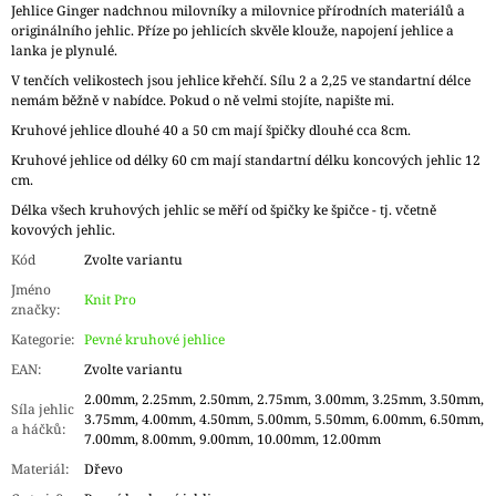
Jehlice Ginger nadchnou milovníky a milovnice přírodních materiálů a
originálního jehlic. Příze po jehlicích skvěle klouže, napojení jehlice a
lanka je plynulé.
V tenčích velikostech jsou jehlice křehčí. Sílu 2 a 2,25 ve standartní délce
nemám běžně v nabídce. Pokud o ně velmi stojíte, napište mi.
Kruhové jehlice dlouhé 40 a 50 cm mají špičky dlouhé cca 8cm.
Kruhové jehlice od délky 60 cm mají standartní délku koncových jehlic 12
cm.
Délka všech kruhových jehlic se měří od špičky ke špičce - tj. včetně
kovových jehlic.
Kód
Zvolte variantu
Jméno
Knit Pro
značky
:
Kategorie
:
Pevné kruhové jehlice
EAN
:
Zvolte variantu
2.00mm, 2.25mm, 2.50mm, 2.75mm, 3.00mm, 3.25mm, 3.50mm,
Síla jehlic
3.75mm, 4.00mm, 4.50mm, 5.00mm, 5.50mm, 6.00mm, 6.50mm,
a háčků
:
7.00mm, 8.00mm, 9.00mm, 10.00mm, 12.00mm
Materiál
:
Dřevo