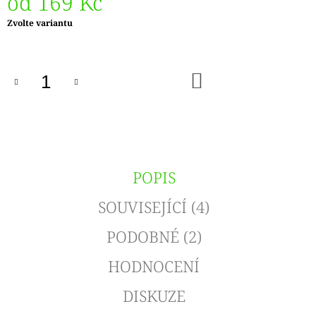
od
169 Kč
Měrná
Zvolte variantu
cena:
DO
KOŠÍKU
POPIS
SOUVISEJÍCÍ (4)
PODOBNÉ (2)
HODNOCENÍ
DISKUZE