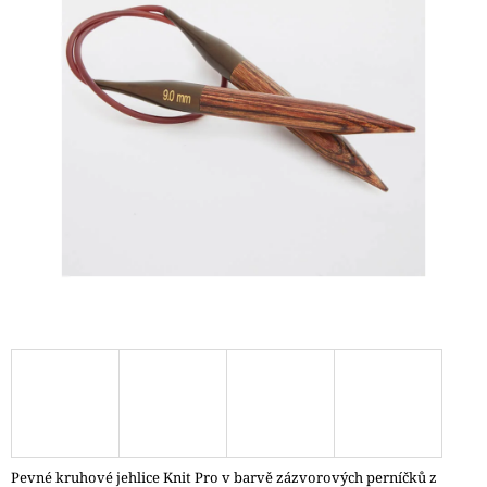
A
J
Í
T
?
HLEDAT
D
O
P
O
R
U
Č
Pevné kruhové jehlice Knit Pro v barvě zázvorových perníčků z
U