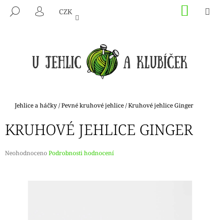
K
Přejít
NÁKU
M
HLEDAT
CZK
na
KOŠÍK
O
PŘIHLÁŠENÍ
ZPĚT
ZPĚT
obsah
Š
Í
C
K
O
P
O
T
Domů
Jehlice a háčky
/
Pevné kruhové jehlice
/
Kruhové jehlice Ginger
Ř
KRUHOVÉ JEHLICE GINGER
E
B
U
Průměrné
Neohodnoceno
Podrobnosti hodnocení
hodnocení
J
produktu
E
je
0,0
T
z
E
5
hvězdiček.
N