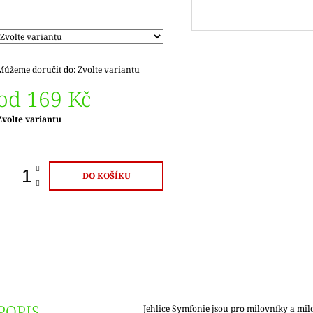
Můžeme doručit do:
Zvolte variantu
od
169 Kč
Měrná
Zvolte variantu
ena:
DO KOŠÍKU
POPIS
Jehlice Symfonie jsou pro milovníky a mil