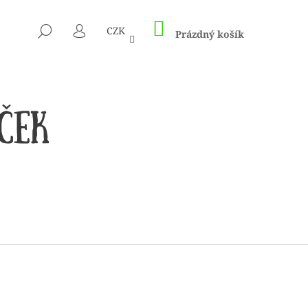
NÁKUPNÍ
HLEDAT
CZK
KOŠÍK
Prázdný košík
PŘIHLÁŠENÍ
 1505 KUNTERBUNT