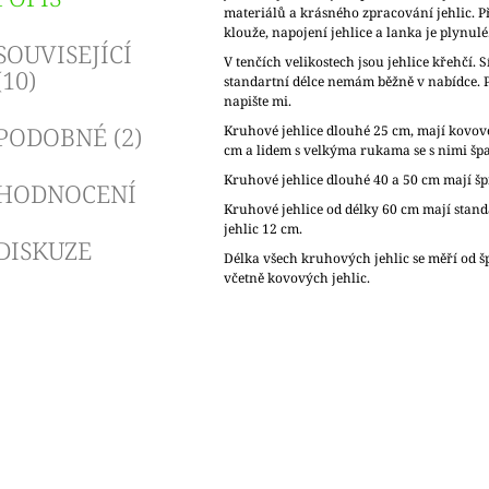
materiálů a krásného zpracování jehlic. Př
klouže, napojení jehlice a lanka je plynul
SOUVISEJÍCÍ
V tenčích velikostech jsou jehlice křehčí. S
(10)
standartní délce nemám běžně v nabídce. Po
napište mi.
PODOBNÉ (2)
Kruhové jehlice dlouhé 25 cm, mají kovové
cm a lidem s velkýma rukama se s nimi špa
Kruhové jehlice dlouhé 40 a 50 cm mají š
HODNOCENÍ
Kruhové jehlice od délky 60 cm mají stan
jehlic 12 cm.
DISKUZE
Délka všech kruhových jehlic se měří od špi
včetně kovových jehlic.