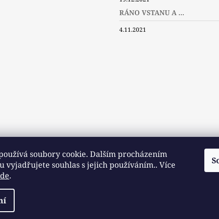
ebook
Instagram
Twitter
RÁNO VSTANU A ...
4.11.2021
používá soubory cookie. Dalším procházením
S
 vyjadřujete souhlas s jejich používáním.. Více
zde
.
Slovníček pojmů
Často kladené dotazy
Užitečné a zajímavé odkazy
razena.
ní