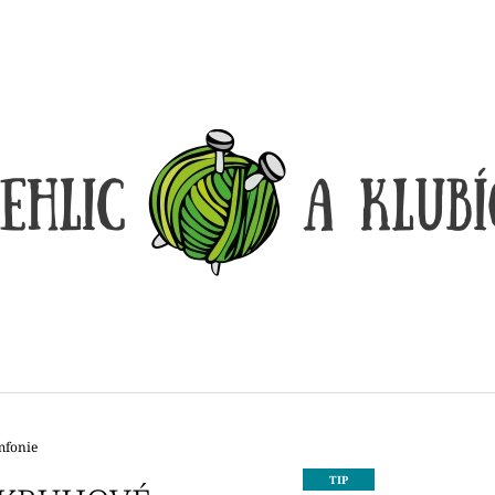
CO POTŘEBUJETE NAJÍT?
HLEDAT
DOPORUČUJEME
mfonie
DÓZIČKA NA DROBNOSTI
REGGAE OMBRÉ
TIP
14 Kč
165 Kč