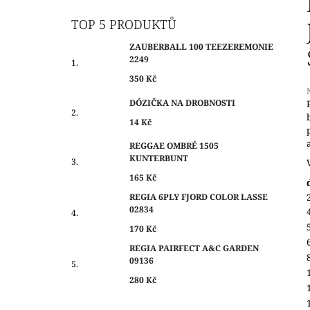
O
350 Kč
S
TOP 5 PRODUKTŮ
T
ZAUBERBALL 100 TEEZEREMONIE
R
2249
A
350 Kč
N
DÓZIČKA NA DROBNOSTI
N
14 Kč
Í
j
0
P
REGGAE OMBRÉ 1505
z
KUNTERBUNT
A
N
165 Kč
h
E
REGIA 6PLY FJORD COLOR LASSE
02834
L
170 Kč
REGIA PAIRFECT A&C GARDEN
09136
280 Kč