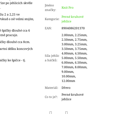
íze po jehlicích skvěle
Jméno
é.
Knit Pro
značky
:
ílu 2 a 2,25 ve
Pevné kruhové
kud o ně velmi stojíte,
Kategorie
:
jehlice
EAN
:
8904086201370
 špičky dlouhé cca 6
tně pracuje.
2.00mm, 2.25mm,
2.50mm, 2.75mm,
pičky dlouhé cca 8cm.
3.00mm, 3.25mm,
dartní délku koncových
3.50mm, 3.75mm,
4.00mm, 4.50mm,
Síla jehlic
5.00mm, 5.50mm,
čky ke špičce - tj.
a háčků
:
6.00mm, 6.50mm,
7.00mm, 8.00mm,
9.00mm,
10.00mm,
12.00mm
Materiál
:
Dřevo
Pevné kruhové
Co to je?
:
jehlice