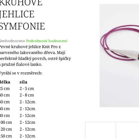
KRUHOVÉ
JEHLICE
SYMFONIE
Průměrné
Neohodnoceno
Podrobnosti hodnocení
hodnocení
Pevné kruhové jehlice Knit Pro z
produktu
barveného lakovaného dřeva. Mají
e
perfektně hladký povrch, ostré špičky
,0
a pružné fialové lanko.
Vyrábí se v rozměrech:
5
vězdiček.
délka
síla
25 cm
2 - 5 cm
40 cm
2 - 8 cm
50 cm
2 - 12cm
60 cm
2 - 12cm
80 cm
2 - 12cm
100 cm
2 - 12cm
120 cm
2 - 12cm
150 cm
2 - 12cm