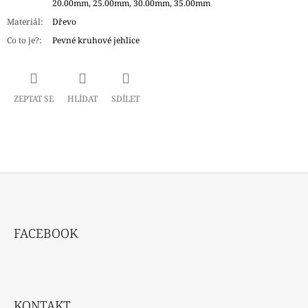
20.00mm, 25.00mm, 30.00mm, 35.00mm
Materiál
:
Dřevo
Co to je?
:
Pevné kruhové jehlice
ZEPTAT SE
HLÍDAT
SDÍLET
Z
Á
FACEBOOK
P
A
T
Í
KONTAKT