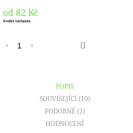
od
82 Kč
Měrná
Zvolte variantu
cena:
DO
KOŠÍKU
POPIS
SOUVISEJÍCÍ (10)
PODOBNÉ (2)
HODNOCENÍ