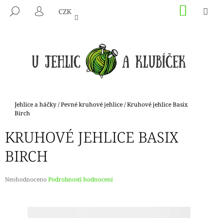
K
Přejít
NÁKU
M
HLEDAT
CZK
na
KOŠÍK
O
PŘIHLÁŠENÍ
ZPĚT
ZPĚT
obsah
Š
Í
C
K
O
P
O
T
Domů
Jehlice a háčky
/
Pevné kruhové jehlice
/
Kruhové jehlice Basix
Ř
Birch
E
KRUHOVÉ JEHLICE BASIX
B
BIRCH
U
J
E
Průměrné
Neohodnoceno
Podrobnosti hodnocení
hodnocení
T
produktu
E
je
N
0,0