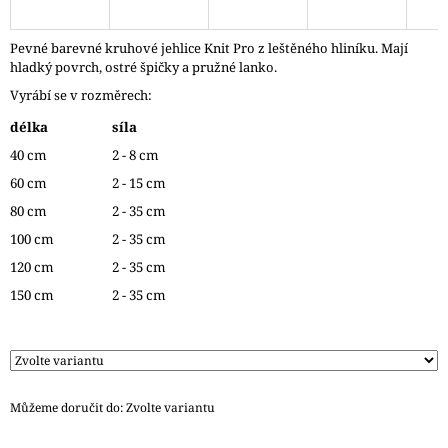
J
E
Pevné barevné kruhové jehlice Knit Pro z leštěného hliníku. Mají
M
hladký povrch, ostré špičky a pružné lanko.
E
Vyrábí se v rozměrech:
REGGAE
délka
síla
OMBRÉ
1505
40 cm
2 - 8 cm
KUNTERBUNT
60 cm
2 - 15 cm
165
80 cm
2 - 35 cm
Kč
100 cm
2 - 35 cm
120 cm
2 - 35 cm
150 cm
2 - 35 cm
Můžeme doručit do:
Zvolte variantu