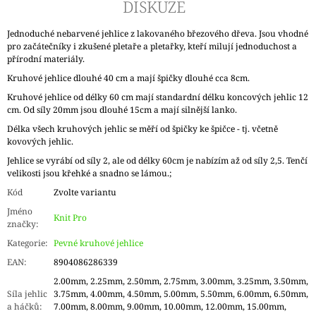
DISKUZE
Jednoduché nebarvené jehlice z lakovaného březového dřeva. Jsou vhodné
pro začátečníky i zkušené pletaře a pletařky, kteří milují jednoduchost a
přírodní materiály.
Kruhové jehlice dlouhé 40 cm a mají špičky dlouhé cca 8cm.
Kruhové jehlice od délky 60 cm mají standardní délku koncových jehlic 12
cm. Od síly 20mm jsou dlouhé 15cm a mají silnější lanko.
Délka všech kruhových jehlic se měří od špičky ke špičce - tj. včetně
kovových jehlic.
Jehlice se vyrábí od síly 2, ale od délky 60cm je nabízím až od síly 2,5. Tenčí
velikosti jsou křehké a snadno se lámou.;
Kód
Zvolte variantu
Jméno
Knit Pro
značky
:
Kategorie
:
Pevné kruhové jehlice
EAN
:
8904086286339
2.00mm, 2.25mm, 2.50mm, 2.75mm, 3.00mm, 3.25mm, 3.50mm,
Síla jehlic
3.75mm, 4.00mm, 4.50mm, 5.00mm, 5.50mm, 6.00mm, 6.50mm,
a háčků
:
7.00mm, 8.00mm, 9.00mm, 10.00mm, 12.00mm, 15.00mm,