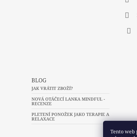
T
Í
Fac
BLOG
JAK VRÁTIT ZBOŽÍ?
NOVÁ OTÁČECÍ LANKA MINDFUL -
RECENZE
PLETENÍ PONOŽEK JAKO TERAPIE A
RELAXACE
Tento web 