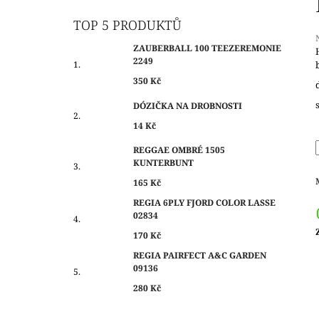
O
350 Kč
S
TOP 5 PRODUKTŮ
T
ZAUBERBALL 100 TEEZEREMONIE
R
2249
A
j
350 Kč
0
N
z
DÓZIČKA NA DROBNOSTI
N
14 Kč
Í
h
P
REGGAE OMBRÉ 1505
KUNTERBUNT
A
N
165 Kč
E
REGIA 6PLY FJORD COLOR LASSE
02834
L
170 Kč
c
REGIA PAIRFECT A&C GARDEN
09136
280 Kč