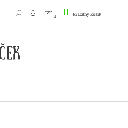
NÁKUPNÍ
HLEDAT
CZK
KOŠÍK
Prázdný košík
PŘIHLÁŠENÍ
 1505 KUNTERBUNT