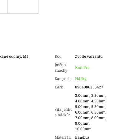
kaně odolný. Má
Kód
Zvolte variantu
Jméno
Knit Pro
značky
:
Kategorie
:
Háčky
EAN
:
8904086255427
3.00mm, 3.50mm,
4.00mm, 4.50mm,
5.00mm, 5.50mm,
Síla jehlic
6.00mm, 6.50mm,
a háčků
:
7.00mm, 8.00mm,
9.00mm,
10.00mm
Materiál
:
Bambus