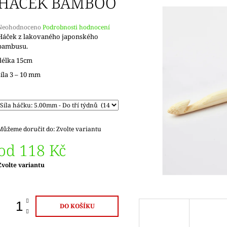
HÁČEK BAMBOO
Průměrné
Neohodnoceno
Podrobnosti hodnocení
hodnocení
Háček z lakovaného japonského
produktu
bambusu.
e
délka 15cm
,0
síla 3 – 10 mm
5
vězdiček.
Můžeme doručit do:
Zvolte variantu
od
118 Kč
Měrná
Zvolte variantu
ena:
DO KOŠÍKU