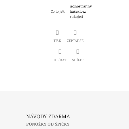
jednostranný
Co to je?
:
háček bez
rukojeti
TISK
ZEPTAT SE
HLÍDAT
SDÍLET
NÁVODY ZDARMA
PONOŽKY OD ŠPIČKY