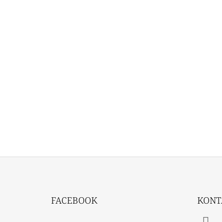
Z
Á
FACEBOOK
KONT
P
A