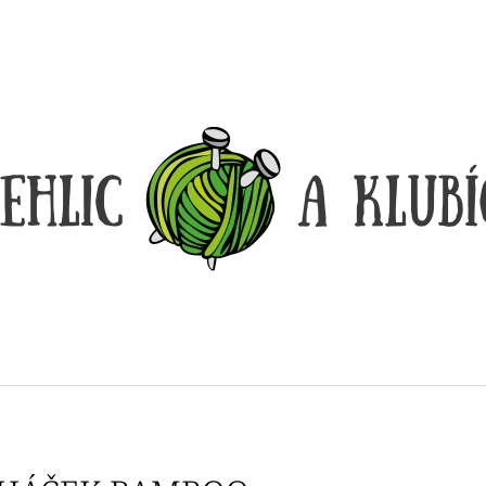
CO POTŘEBUJETE NAJÍT?
HLEDAT
DOPORUČUJEME
DÓZIČKA NA DROBNOSTI
REGGAE OMBRÉ
14 Kč
165 Kč