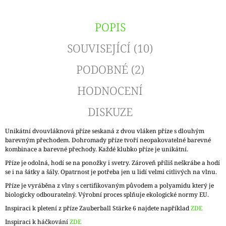
POPIS
SOUVISEJÍCÍ (10)
PODOBNÉ (2)
HODNOCENÍ
DISKUZE
Unikátní dvouvláknová příze seskaná z dvou vláken příze s dlouhým
barevným přechodem. Dohromady příze tvoří neopakovatelné barevné
kombinace a barevné přechody. Každé klubko příze je unikátní.
Příze je odolná, hodí se na ponožky i svetry. Zároveň příliš neškrábe a hodí
se i na šátky a šály. Opatrnost je potřeba jen u lidí velmi citlivých na vlnu.
Příze je vyráběna z vlny s certifikovaným původem a polyamidu který je
biologicky odbouratelný. Výrobní proces splňuje ekologické normy EU.
Inspiraci k pletení z příze Zauberball Stärke 6 najdete například
ZDE
Inspiraci k háčkování
ZDE