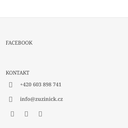
Z
Á
FACEBOOK
P
A
T
Í
KONTAKT
+420 603 898 741
info@zuzinick.cz
Facebook
Instagram
Twitter