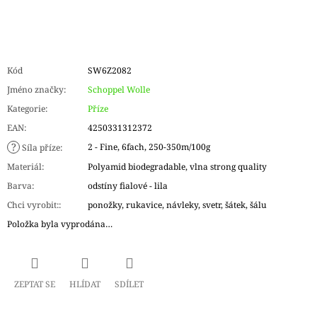
Kód
SW6Z2082
Jméno značky
:
Schoppel Wolle
Kategorie
:
Příze
EAN
:
4250331312372
?
2 - Fine, 6fach, 250-350m/100g
Síla příze
:
Materiál
:
Polyamid biodegradable, vlna strong quality
Barva
:
odstíny fialové - lila
Chci vyrobit:
:
ponožky, rukavice, návleky, svetr, šátek, šálu
Položka byla vyprodána…
ZEPTAT SE
HLÍDAT
SDÍLET