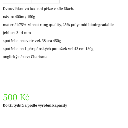
J
Dvouvláknová luxusní příze v síle 6fach.
E
M
návin: 400m / 150g
E
materiál:75% vlna strong quality, 25% polyamid biodegradable
jehlice: 3 - 4 mm
VÝMĚNNÉ
KRUHOVÉ
spotřeba na svetr vel. 38 cca 450g
JEHLICE
NOVA
spotřeba na 1 pár pánských ponožek vel 43 cca 130g
METAL
anglický název: Charisma
119
Kč
500 Kč
Měrná
Do tří týdnů a podle výrobní kapacity
cena: