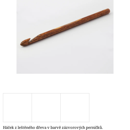
A
J
Í
T
?
HLEDAT
D
O
P
O
R
U
Č
Háček z leštěného dřeva v barvě zázvorových perníčků.
U