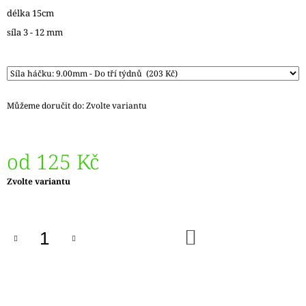
J
délka 15cm
E
síla 3 - 12 mm
M
E
DÓZIČKA
NA
DROBNOSTI
Můžeme doručit do:
Zvolte variantu
NÍZKÁ
15
Kč
od
125 Kč
Měrná
Zvolte variantu
cena:
DO
KOŠÍKU