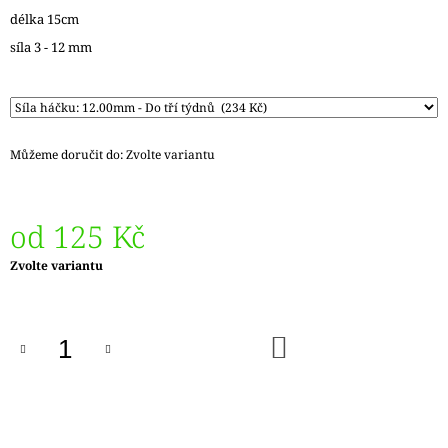
J
délka 15cm
E
síla 3 - 12 mm
M
E
LANKO
K
JEHLICÍM
Můžeme doručit do:
Zvolte variantu
A
HÁČKŮM
KNIT
PRO
od
125 Kč
ČERNÉ
FIXED
Měrná
Zvolte variantu
–
cena:
NEREZOVÉ
PEVNÉ
KONCOVKY
DO
82
KOŠÍKU
Kč