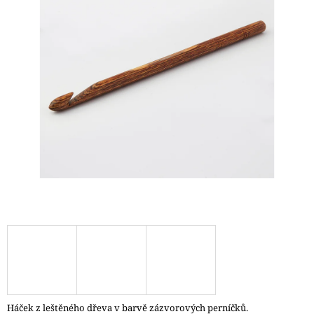
A
J
Í
T
?
HLEDAT
D
O
P
O
R
U
Č
Háček z leštěného dřeva v barvě zázvorových perníčků.
U