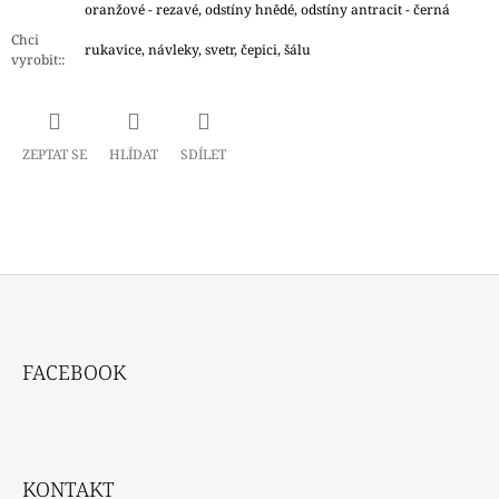
oranžové - rezavé, odstíny hnědé, odstíny antracit - černá
Chci
rukavice, návleky, svetr, čepici, šálu
vyrobit:
:
ZEPTAT SE
HLÍDAT
SDÍLET
Z
Á
FACEBOOK
P
A
T
Í
KONTAKT