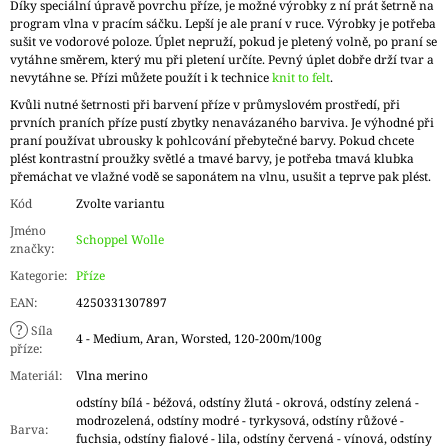
Díky speciální úpravě povrchu příze, je možné výrobky z ní prát šetrně na
program vlna v pracím sáčku. Lepší je ale praní v ruce. Výrobky je potřeba
sušit ve vodorové poloze. Úplet nepruží, pokud je pletený volně, po praní se
vytáhne směrem, který mu při pletení určíte. Pevný úplet dobře drží tvar a
nevytáhne se. Přízi můžete použít i k technice
knit to felt
.
Kvůli nutné šetrnosti při barvení příze v průmyslovém prostředí, při
prvních praních příze pustí zbytky nenavázaného barviva. Je výhodné při
praní používat ubrousky k pohlcování přebytečné barvy. Pokud chcete
plést kontrastní proužky světlé a tmavé barvy, je potřeba tmavá klubka
přemáchat ve vlažné vodě se saponátem na vlnu, usušit a teprve pak plést.
Kód
Zvolte variantu
Jméno
Schoppel Wolle
značky
:
Kategorie
:
Příze
EAN
:
4250331307897
?
Síla
4 - Medium, Aran, Worsted, 120-200m/100g
příze
:
Materiál
:
Vlna merino
odstíny bílá - béžová, odstíny žlutá - okrová, odstíny zelená -
modrozelená, odstíny modré - tyrkysová, odstíny růžové -
Barva
:
fuchsia, odstíny fialové - lila, odstíny červená - vínová, odstíny