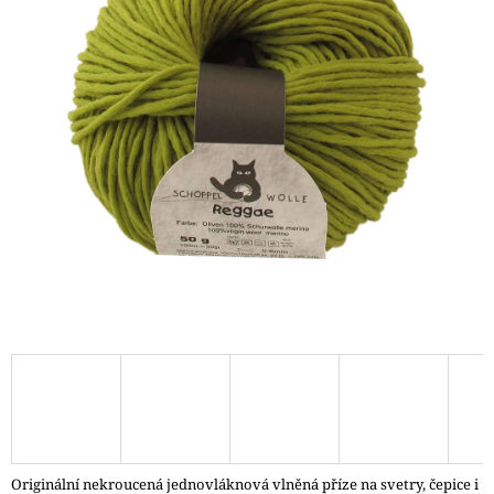
A
J
Í
T
?
HLEDAT
D
O
P
O
R
U
Č
Originální nekroucená jednovláknová vlněná příze na svetry, čepice i
U