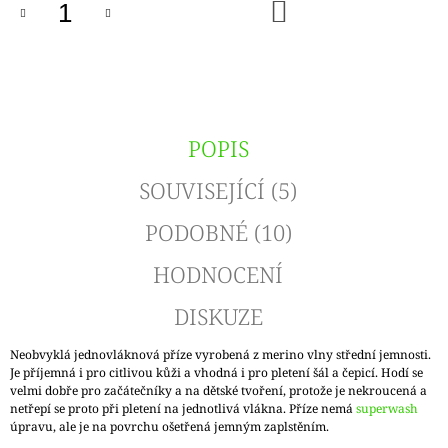
DO
KOŠÍKU
POPIS
SOUVISEJÍCÍ (5)
PODOBNÉ (10)
HODNOCENÍ
DISKUZE
Neobvyklá jednovláknová příze vyrobená z merino vlny střední jemnosti.
Je příjemná i pro citlivou kůži a vhodná i pro pletení šál a čepicí. Hodí se
velmi dobře pro začátečníky a na dětské tvoření, protože je nekroucená a
netřepí se proto při pletení na jednotlivá vlákna. Příze nemá
superwash
úpravu, ale je na povrchu ošetřená jemným zaplstěním.