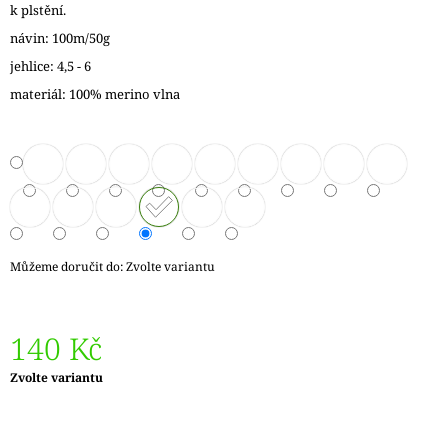
k plstění.
J
E
návin: 100m/50g
M
jehlice: 4,5 - 6
E
materiál: 100% merino vlna
VÝMĚNNÉ
KRUHOVÉ
JEHLICE
NOVA
METAL
119
Kč
Můžeme doručit do:
Zvolte variantu
140 Kč
Měrná
Zvolte variantu
cena: