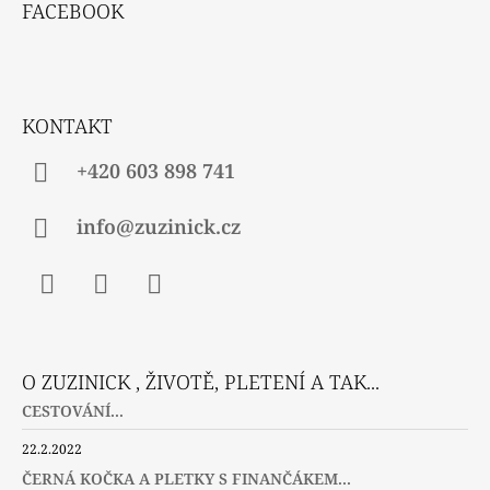
Á
FACEBOOK
P
A
T
Í
KONTAKT
+420 603 898 741
info@zuzinick.cz
Facebook
Instagram
Twitter
O ZUZINICK , ŽIVOTĚ, PLETENÍ A TAK...
CESTOVÁNÍ...
22.2.2022
ČERNÁ KOČKA A PLETKY S FINANČÁKEM...