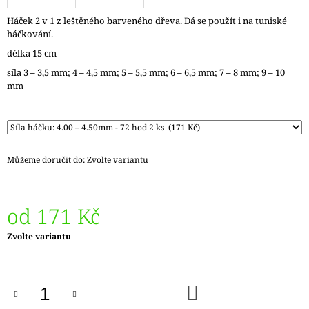
J
Háček 2 v 1 z leštěného barveného dřeva. Dá se použít i na tuniské
E
háčkování.
M
E
délka 15 cm
síla 3 – 3,5 mm; 4 – 4,5 mm; 5 – 5,5 mm; 6 – 6,5 mm; 7 – 8 mm; 9 – 10
ZAUBERBALL
mm
100
TEEZEREMONIE
2249
350
Kč
Můžeme doručit do:
Zvolte variantu
od
171 Kč
Měrná
Zvolte variantu
cena:
DO
KOŠÍKU