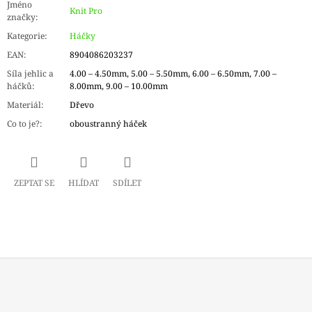
Jméno
Knit Pro
značky
:
Kategorie
:
Háčky
EAN
:
8904086203237
Síla jehlic a
4.00 – 4.50mm, 5.00 – 5.50mm, 6.00 – 6.50mm, 7.00 –
háčků
:
8.00mm, 9.00 – 10.00mm
Materiál
:
Dřevo
Co to je?
:
oboustranný háček
ZEPTAT SE
HLÍDAT
SDÍLET
Z