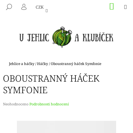
K
Přejít
NÁKU
M
HLEDAT
CZK
na
KOŠÍK
O
PŘIHLÁŠENÍ
ZPĚT
ZPĚT
obsah
Š
Í
C
K
O
P
O
T
Domů
Jehlice a háčky
/
Háčky
/
Oboustranný háček Symfonie
Ř
OBOUSTRANNÝ HÁČEK
E
B
SYMFONIE
U
J
Průměrné
Neohodnoceno
Podrobnosti hodnocení
E
hodnocení
produktu
T
je
E
0,0
N
z