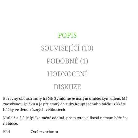
POPIS
SOUVISEJÍCÍ (10)
PODOBNÉ (1)
HODNOCENÍ
DISKUZE
Barevný oboustranný háček Symfonie je malým uměleckým dílem. Má
zaostřenou špičku a je příjemný do ruky.Koupí jednoho háčku získáte
háčky ve dvou různých velikostech.
V síle 3 a 3,5 je špička méně odolná, proto tyto velikosti nemám běžně v
nabídce.
Kód
Zvolte variantu