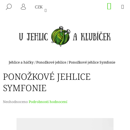
K
Přejít
NÁKU
M
HLEDAT
CZK
na
KOŠÍK
O
PŘIHLÁŠENÍ
ZPĚT
ZPĚT
obsah
Š
Í
C
K
O
P
O
T
Domů
Jehlice a háčky
/
Ponožkové jehlice
/
Ponožkové jehlice Symfonie
Ř
PONOŽKOVÉ JEHLICE
E
B
SYMFONIE
U
J
Průměrné
Neohodnoceno
Podrobnosti hodnocení
E
hodnocení
produktu
T
je
E
0,0
N
z