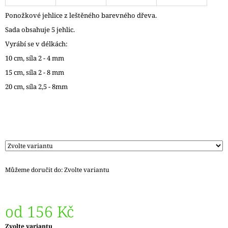
J
Ponožkové jehlice z leštěného barevného dřeva.
E
M
Sada obsahuje 5 jehlic.
E
Vyrábí se v délkách:
10 cm, síla 2 - 4 mm
REGIA
6PLY
15 cm, síla 2 - 8 mm
FJORD
COLOR
20 cm, síla 2,5 - 8mm
LASSE
02834
170
Kč
Původně:
215
Kč
Můžeme doručit do:
Zvolte variantu
od
156 Kč
Měrná
Zvolte variantu