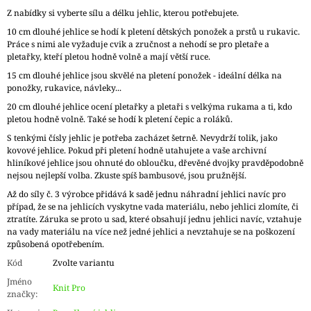
Z nabídky si vyberte sílu a délku jehlic, kterou potřebujete.
10 cm dlouhé jehlice se hodí k pletení dětských ponožek a prstů u rukavic.
Práce s nimi ale vyžaduje cvik a zručnost a nehodí se pro pletaře a
pletařky, kteří pletou hodně volně a mají větší ruce.
15 cm dlouhé jehlice jsou skvělé na pletení ponožek - ideální délka na
ponožky, rukavice, návleky...
20 cm dlouhé jehlice ocení pletařky a pletaři s velkýma rukama a ti, kdo
pletou hodně volně. Také se hodí k pletení čepic a roláků.
S tenkými čísly jehlic je potřeba zacházet šetrně. Nevydrží tolik, jako
kovové jehlice. Pokud při pletení hodně utahujete a vaše archivní
hliníkové jehlice jsou ohnuté do obloučku, dřevěné dvojky pravděpodobně
nejsou nejlepší volba. Zkuste spíš bambusové, jsou pružnější.
Až do síly č. 3 výrobce přidává k sadě jednu náhradní jehlici navíc pro
případ, že se na jehlicích vyskytne vada materiálu, nebo jehlici zlomíte, či
ztratíte. Záruka se proto u sad, které obsahují jednu jehlici navíc, vztahuje
na vady materiálu na více než jedné jehlici a nevztahuje se na poškození
způsobená opotřebením.
Kód
Zvolte variantu
Jméno
Knit Pro
značky
: