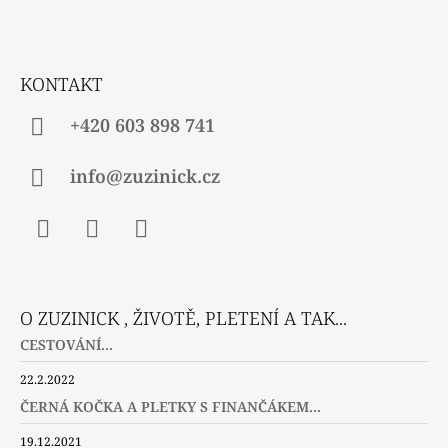
A
T
Í
KONTAKT
+420 603 898 741
info@zuzinick.cz
Facebook
Instagram
Twitter
O ZUZINICK , ŽIVOTĚ, PLETENÍ A TAK...
CESTOVÁNÍ...
22.2.2022
ČERNÁ KOČKA A PLETKY S FINANČÁKEM...
19.12.2021