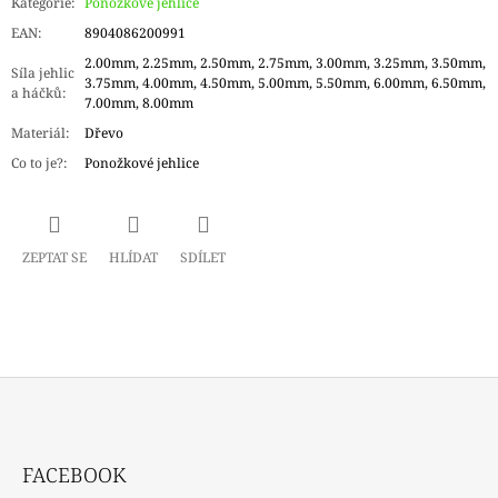
Kategorie
:
Ponožkové jehlice
EAN
:
8904086200991
2.00mm, 2.25mm, 2.50mm, 2.75mm, 3.00mm, 3.25mm, 3.50mm,
Síla jehlic
3.75mm, 4.00mm, 4.50mm, 5.00mm, 5.50mm, 6.00mm, 6.50mm,
a háčků
:
7.00mm, 8.00mm
Materiál
:
Dřevo
Co to je?
:
Ponožkové jehlice
ZEPTAT SE
HLÍDAT
SDÍLET
Z
Á
FACEBOOK
P