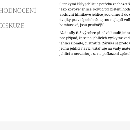
S tenkými čísly jehlic je potřeba zacházet š
HODNOCENÍ
jako kovové jehlice. Pokud při pletení hod
archivní hliníkové jehlice jsou ohnuté do
dvojky pravděpodobně nejsou nejlepší volb
DISKUZE
bambusové, jsou pružnější.
Až do síly č. 3 výrobce přidává k sadě jedn
pro případ, že se na jehlicích vyskytne va
jehlici zlomíte, či ztratíte. Záruka se proto
jednu jehlici navíc, vztahuje na vady mate
jehlici a nevztahuje se na poškození způ