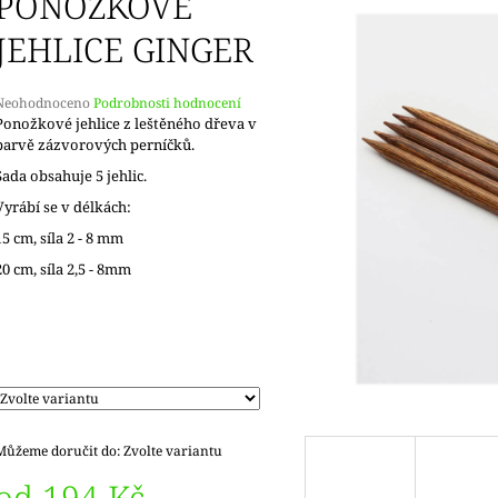
PONOŽKOVÉ
JEHLICE GINGER
Průměrné
Neohodnoceno
Podrobnosti hodnocení
hodnocení
Ponožkové jehlice z leštěného dřeva v
produktu
barvě zázvorových perníčků.
e
Sada obsahuje 5 jehlic.
,0
Vyrábí se v délkách:
5
15 cm, síla 2 - 8 mm
vězdiček.
20 cm, síla 2,5 - 8mm
Můžeme doručit do:
Zvolte variantu
od
194 Kč