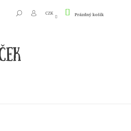
NÁKUPNÍ
HLEDAT
CZK
KOŠÍK
Prázdný košík
PŘIHLÁŠENÍ
 1505 KUNTERBUNT