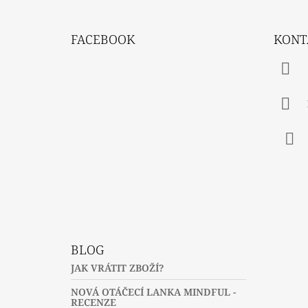
Z
Á
FACEBOOK
KONT
P
A
T
Í
Fac
BLOG
JAK VRÁTIT ZBOŽÍ?
NOVÁ OTÁČECÍ LANKA MINDFUL -
RECENZE