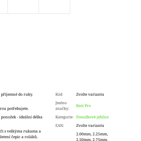
 příjemné do ruky.
Kód
Zvolte variantu
Jméno
Knit Pro
erou potřebujete.
značky
:
 ponožek - ideální délka
Kategorie
:
Ponožkové jehlice
EAN
:
Zvolte variantu
taři s velkýma rukama a
2.00mm, 2.25mm,
pletení čepic a roláků.
2.50mm, 2.75mm,