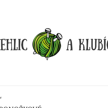
CO POTŘEBUJETE NAJÍT?
HLEDAT
DOPORUČUJEME
er
DÓZIČKA NA DROBNOSTI
REGGAE OMBRÉ
14 Kč
165 Kč