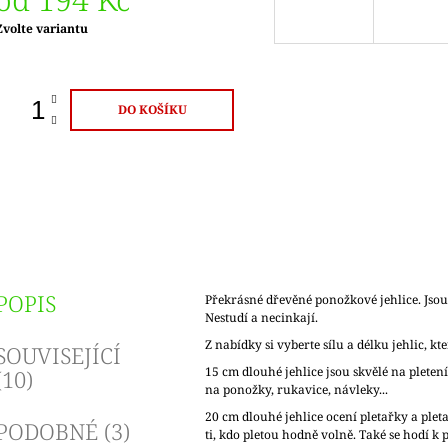
Měrná
Zvolte variantu
ena:
DO KOŠÍKU
POPIS
Překrásné dřevěné ponožkové jehlice. Jsou
Nestudí a necinkají.
Z nabídky si vyberte sílu a délku jehlic, kt
SOUVISEJÍCÍ
15 cm dlouhé jehlice jsou skvělé na pletení
(10)
na ponožky, rukavice, návleky...
20 cm dlouhé jehlice ocení pletařky a ple
PODOBNÉ (3)
ti, kdo pletou hodně volně. Také se hodí k 