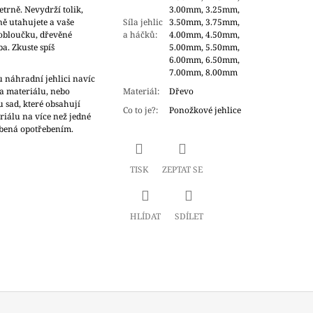
etrně. Nevydrží tolik,
3.00mm, 3.25mm,
ně utahujete a vaše
Síla jehlic
3.50mm, 3.75mm,
 obloučku, dřevěné
a háčků
:
4.00mm, 4.50mm,
a. Zkuste spíš
5.00mm, 5.50mm,
6.00mm, 6.50mm,
7.00mm, 8.00mm
u náhradní jehlici navíc
da materiálu, nebo
Materiál
:
Dřevo
 u sad, které obsahují
Co to je?
:
Ponožkové jehlice
riálu na více než jedné
sobená opotřebením.
TISK
ZEPTAT SE
HLÍDAT
SDÍLET