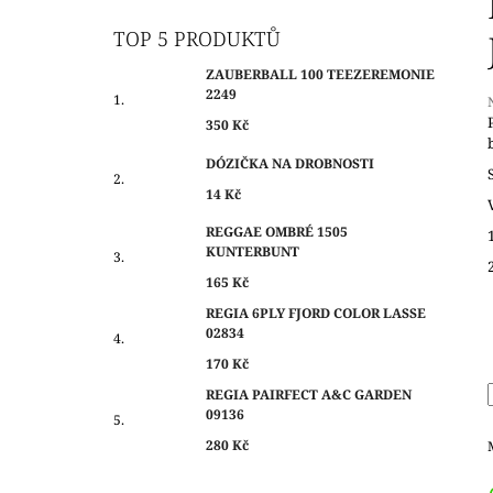
O
350 Kč
S
TOP 5 PRODUKTŮ
T
ZAUBERBALL 100 TEEZEREMONIE
R
2249
A
350 Kč
N
j
DÓZIČKA NA DROBNOSTI
N
0
14 Kč
Í
z
P
REGGAE OMBRÉ 1505
h
KUNTERBUNT
A
N
165 Kč
E
REGIA 6PLY FJORD COLOR LASSE
02834
L
170 Kč
REGIA PAIRFECT A&C GARDEN
09136
280 Kč