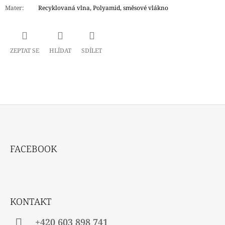
Mater
:
Recyklovaná vlna, Polyamid, směsové vlákno
ZEPTAT SE
HLÍDAT
SDÍLET
Z
Á
FACEBOOK
P
A
T
Í
KONTAKT
+420 603 898 741