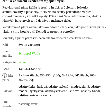
cenu a ve složení uvedeném v popisu výše.
Recyklovaná příze Relikt je trochu hrubší a úplet z ní je hezky
strukturovaný a plastický. Je skvělá na svetry přírodního vzhledu,
copánkové vzory i hladké úplety. Příze není čistě jednobarevná, vlákna
různých barevných tónů dodávají melange efekt.
Recyklovaná příze nemá takovou odolnost k oděru, jako ponožková příze -
vlákna vlny jsou kratší. Nehodí se proto na ponožky.
Výrobky z příze perte v ruce ve vlažné vodě prostředkem na vlnu.
Kód
Zvolte variantu
Jméno
Schoppel Wolle
značky
:
Kategorie
:
Příze
EAN
:
4250331324870
?
2 - Fine, 6fach, 250-350m/100g, 3 - Light, DK, 8fach, 200-
Síla
250m/100g
příze
:
odstíny bílá - béžová, odstíny zelená - modrozelená, odstíny
Barva
:
modré - tyrkysová, odstíny červená - vínová, odstíny hnědé,
odstíny antracit - černá
Chci
návleky, svetr
vyrobit:
: