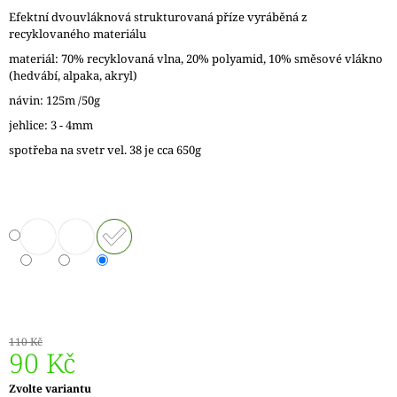
J
Efektní dvouvláknová strukturovaná příze vyráběná z
E
recyklovaného materiálu
M
materiál: 70% recyklovaná vlna, 20% polyamid, 10% směsové vlákno
E
(hedvábí, alpaka, akryl)
návin: 125m /50g
LANKO
K
jehlice: 3 - 4mm
JEHLICÍM
A
spotřeba na svetr vel. 38 je cca 650g
HÁČKŮM
KNIT
PRO
ČERNÉ
–
STŘÍBRNÉ
KONCOVKY
DOPRODEJ
65
Kč
110 Kč
90 Kč
Měrná
Zvolte variantu