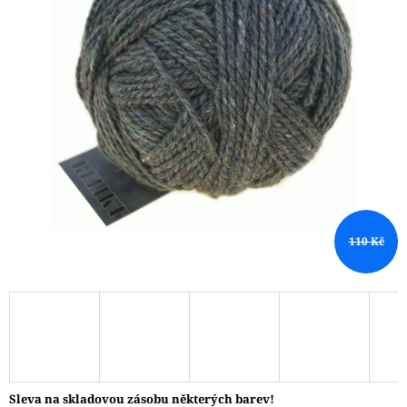
A
J
Í
T
?
HLEDAT
110 Kč
D
O
P
O
R
U
Č
Sleva na skladovou zásobu některých barev!
U