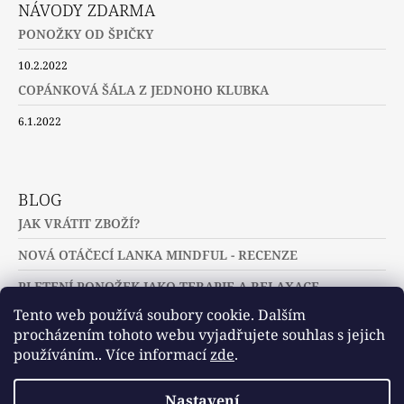
NÁVODY ZDARMA
PONOŽKY OD ŠPIČKY
10.2.2022
COPÁNKOVÁ ŠÁLA Z JEDNOHO KLUBKA
6.1.2022
BLOG
JAK VRÁTIT ZBOŽÍ?
NOVÁ OTÁČECÍ LANKA MINDFUL - RECENZE
PLETENÍ PONOŽEK JAKO TERAPIE A RELAXACE
Tento web používá soubory cookie. Dalším
procházením tohoto webu vyjadřujete souhlas s jejich
používáním.. Více informací
zde
.
Slovníček pojmů
Často kladené dotazy
Nastavení