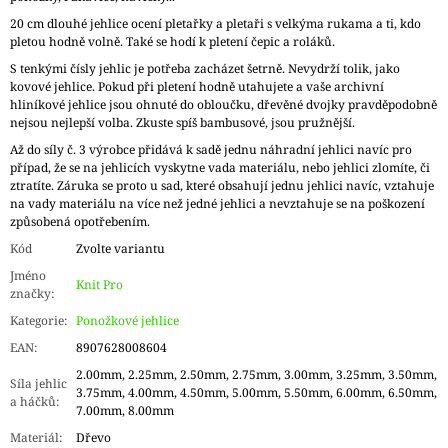
20 cm dlouhé jehlice ocení pletařky a pletaři s velkýma rukama a ti, kdo
pletou hodně volně. Také se hodí k pletení čepic a roláků.
S tenkými čísly jehlic je potřeba zacházet šetrně. Nevydrží tolik, jako
kovové jehlice. Pokud při pletení hodně utahujete a vaše archivní
hliníkové jehlice jsou ohnuté do obloučku, dřevěné dvojky pravděpodobně
nejsou nejlepší volba. Zkuste spíš bambusové, jsou pružnější.
Až do síly č. 3 výrobce přidává k sadě jednu náhradní jehlici navíc pro
případ, že se na jehlicích vyskytne vada materiálu, nebo jehlici zlomíte, či
ztratíte. Záruka se proto u sad, které obsahují jednu jehlici navíc, vztahuje
na vady materiálu na více než jedné jehlici a nevztahuje se na poškození
způsobená opotřebením.
Kód
Zvolte variantu
Jméno
Knit Pro
značky
:
Kategorie
:
Ponožkové jehlice
EAN
:
8907628008604
2.00mm, 2.25mm, 2.50mm, 2.75mm, 3.00mm, 3.25mm, 3.50mm,
Síla jehlic
3.75mm, 4.00mm, 4.50mm, 5.00mm, 5.50mm, 6.00mm, 6.50mm,
a háčků
:
7.00mm, 8.00mm
Materiál
:
Dřevo