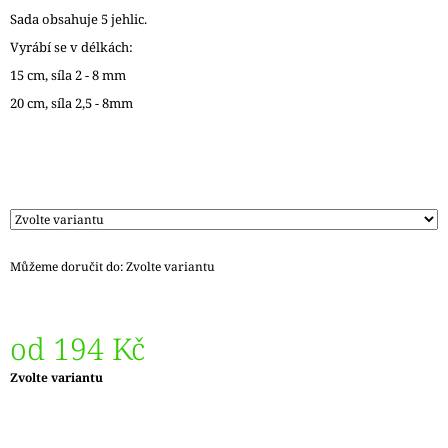
J
Sada obsahuje 5 jehlic.
E
Vyrábí se v délkách:
M
E
15 cm, síla 2 - 8 mm
20 cm, síla 2,5 - 8mm
LANKO
K
JEHLICÍM
A
HÁČKŮM
KNIT
PRO
ČERNÉ
–
Můžeme doručit do:
Zvolte variantu
STŘÍBRNÉ
KONCOVKY
DOPRODEJ
65
od
194 Kč
Kč
Měrná
Zvolte variantu
cena: