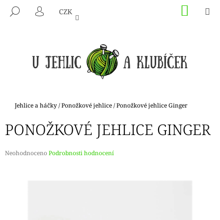
K
Přejít
NÁKU
M
HLEDAT
CZK
na
KOŠÍK
O
PŘIHLÁŠENÍ
ZPĚT
ZPĚT
obsah
Š
Í
C
K
O
P
O
T
Domů
Jehlice a háčky
/
Ponožkové jehlice
/
Ponožkové jehlice Ginger
Ř
PONOŽKOVÉ JEHLICE GINGER
E
B
U
Průměrné
Neohodnoceno
Podrobnosti hodnocení
hodnocení
J
produktu
E
je
0,0
T
z
E
5
hvězdiček.
N