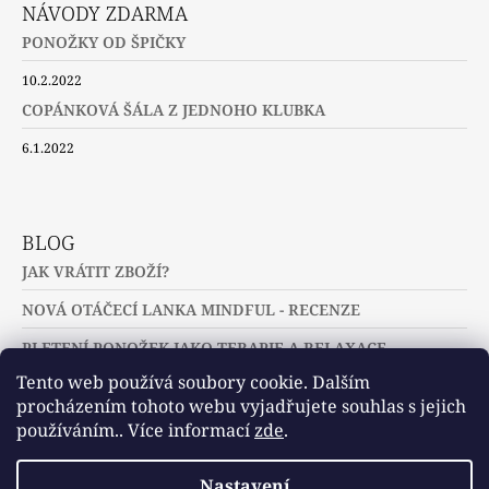
NÁVODY ZDARMA
PONOŽKY OD ŠPIČKY
10.2.2022
COPÁNKOVÁ ŠÁLA Z JEDNOHO KLUBKA
6.1.2022
BLOG
JAK VRÁTIT ZBOŽÍ?
NOVÁ OTÁČECÍ LANKA MINDFUL - RECENZE
PLETENÍ PONOŽEK JAKO TERAPIE A RELAXACE
Tento web používá soubory cookie. Dalším
procházením tohoto webu vyjadřujete souhlas s jejich
používáním.. Více informací
zde
.
Slovníček pojmů
Často kladené dotazy
Nastavení