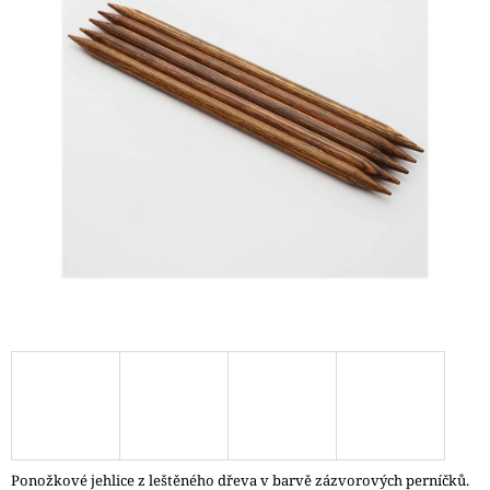
A
J
Í
T
?
HLEDAT
D
O
P
O
R
U
Č
Ponožkové jehlice z leštěného dřeva v barvě zázvorových perníčků.
U