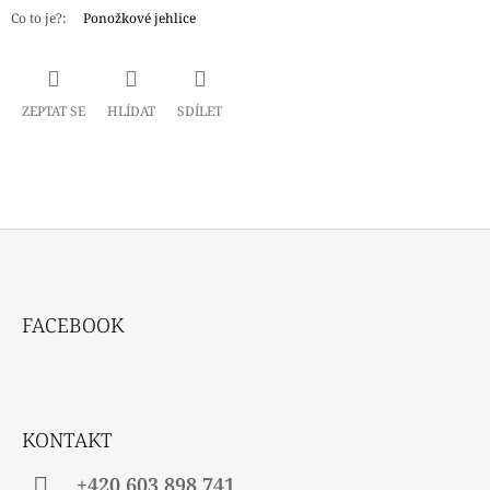
Co to je?
:
Ponožkové jehlice
ZEPTAT SE
HLÍDAT
SDÍLET
Z
Á
FACEBOOK
P
A
T
Í
KONTAKT
+420 603 898 741