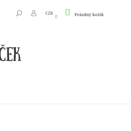
NÁKUPNÍ
HLEDAT
CZK
KOŠÍK
Prázdný košík
PŘIHLÁŠENÍ
 1505 KUNTERBUNT