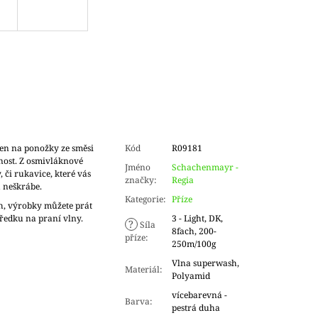
en na ponožky ze směsi
Kód
R09181
nost. Z osmivláknové
Jméno
Schachenmayr -
 či rukavice, které vás
značky
:
Regia
a neškrábe.
Kategorie
:
Příze
h, výrobky můžete prát
tředku na praní vlny.
3 - Light, DK,
?
Síla
8fach, 200-
příze
:
250m/100g
Vlna superwash,
Materiál
:
Polyamid
vícebarevná -
Barva
:
pestrá duha