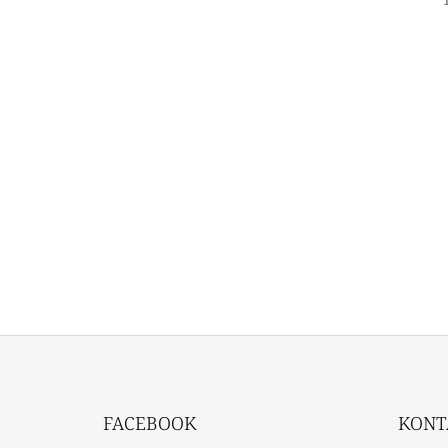
Z
Á
FACEBOOK
KONT
P