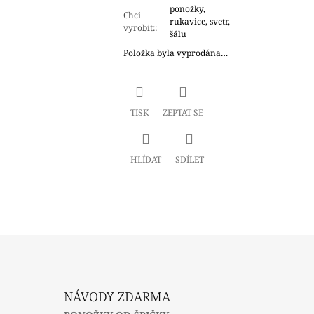
ponožky,
Chci
rukavice, svetr,
vyrobit:
:
šálu
Položka byla vyprodána…
TISK
ZEPTAT SE
HLÍDAT
SDÍLET
NÁVODY ZDARMA