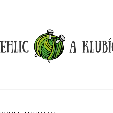
CO POTŘEBUJETE NAJÍT?
HLEDAT
DOPORUČUJEME
DÓZIČKA NA DROBNOSTI
REGGAE OMBRÉ
14 Kč
165 Kč