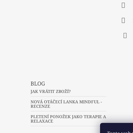
A
T
Í
Fac
BLOG
JAK VRÁTIT ZBOŽÍ?
NOVÁ OTÁČECÍ LANKA MINDFUL -
RECENZE
PLETENÍ PONOŽEK JAKO TERAPIE A
RELAXACE