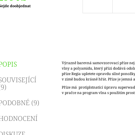
Měrná
Nejde doobjednat
ena:
POPIS
Výrazně barevná samovzorovací příze nej
vlny a polyamidu, který přízi dodává odol
příze Regia upletete opravdu silné ponožky,
SOUVISEJÍCÍ
v zimě budou krásně hřát. Příze je jemná 
(9)
Příze má protiplstnatící úpravu superwas
v pračce na program vlna s použitím pros
PODOBNÉ (9)
HODNOCENÍ
DISKUZE