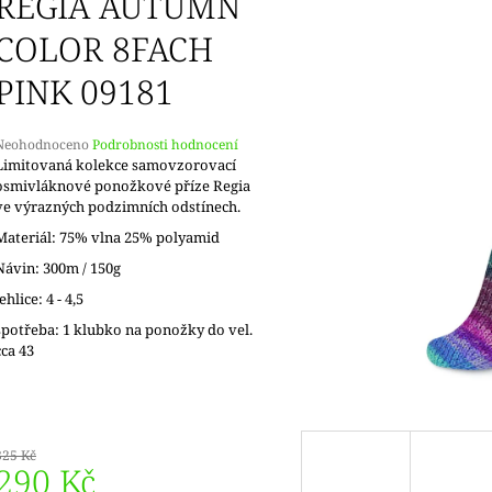
REGIA AUTUMN
COLOR 8FACH
PINK 09181
Průměrné
Neohodnoceno
Podrobnosti hodnocení
hodnocení
Limitovaná kolekce samovzorovací
produktu
osmivláknové ponožkové příze Regia
e
ve výrazných podzimních odstínech.
,0
Materiál: 75% vlna 25% polyamid
5
Návin: 300m / 150g
vězdiček.
jehlice: 4 - 4,5
spotřeba: 1 klubko na ponožky do vel.
cca 43
325 Kč
290 Kč