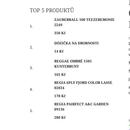
O
350 Kč
S
TOP 5 PRODUKTŮ
T
ZAUBERBALL 100 TEEZEREMONIE
R
2249
A
350 Kč
N
DÓZIČKA NA DROBNOSTI
N
14 Kč
Í
j
0
P
REGGAE OMBRÉ 1505
z
KUNTERBUNT
A
N
165 Kč
h
E
REGIA 6PLY FJORD COLOR LASSE
02834
L
170 Kč
REGIA PAIRFECT A&C GARDEN
09136
280 Kč