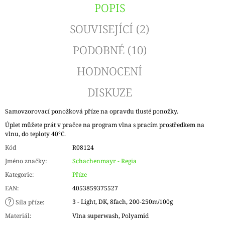
POPIS
SOUVISEJÍCÍ (2)
PODOBNÉ (10)
HODNOCENÍ
DISKUZE
Samovzorovací ponožková příze na opravdu tlusté ponožky.
Úplet můžete prát v pračce na program vlna s pracím prostředkem na
vlnu, do teploty 40°C.
Kód
R08124
Jméno značky
:
Schachenmayr - Regia
Kategorie
:
Příze
EAN
:
4053859375527
?
3 - Light, DK, 8fach, 200-250m/100g
Síla příze
:
Materiál
:
Vlna superwash, Polyamid