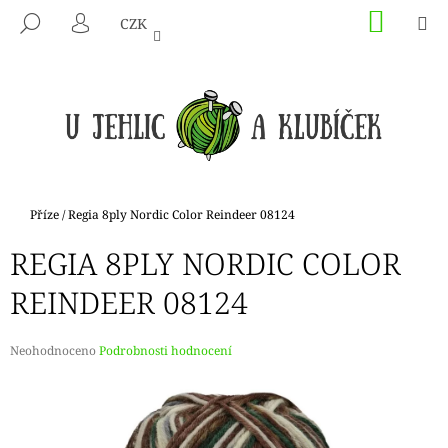
K
Přejít
NÁKU
M
HLEDAT
CZK
na
KOŠÍK
O
PŘIHLÁŠENÍ
ZPĚT
ZPĚT
obsah
Š
Í
C
K
O
P
O
T
Domů
Příze
/
Regia 8ply Nordic Color Reindeer 08124
Ř
REGIA 8PLY NORDIC COLOR
E
B
REINDEER 08124
U
J
Průměrné
Neohodnoceno
Podrobnosti hodnocení
E
hodnocení
produktu
T
je
E
0,0
N
z