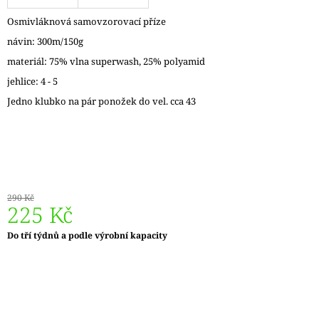
J
Osmivláknová samovzorovací příze
E
M
návin: 300m/150g
E
materiál: 75% vlna superwash, 25% polyamid
jehlice: 4 - 5
ZAUBERBALL
100
Jedno klubko na pár ponožek do vel. cca 43
TEEZEREMONIE
2249
350
Kč
290 Kč
225 Kč
Měrná
Do tří týdnů a podle výrobní kapacity
cena: