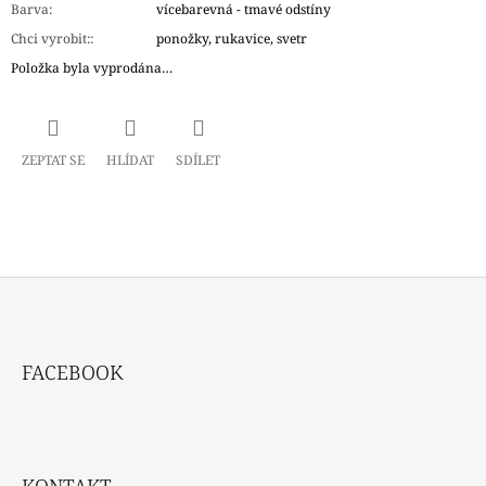
Barva
:
vícebarevná - tmavé odstíny
Chci vyrobit:
:
ponožky, rukavice, svetr
Položka byla vyprodána…
ZEPTAT SE
HLÍDAT
SDÍLET
Z
Á
FACEBOOK
P
A
T
Í
KONTAKT