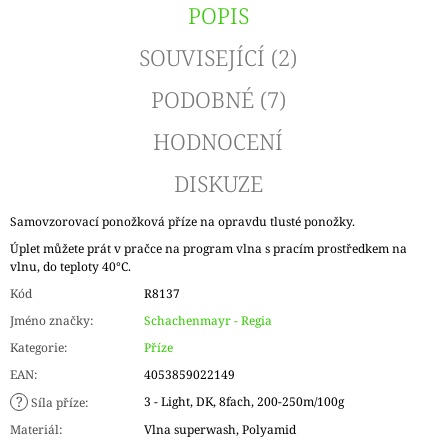
POPIS
SOUVISEJÍCÍ (2)
PODOBNÉ (7)
HODNOCENÍ
DISKUZE
Samovzorovací ponožková příze na opravdu tlusté ponožky.
Úplet můžete prát v pračce na program vlna s pracím prostředkem na
vlnu, do teploty 40°C.
Kód
R8137
Jméno značky
:
Schachenmayr - Regia
Kategorie
:
Příze
EAN
:
4053859022149
?
3 - Light, DK, 8fach, 200-250m/100g
Síla příze
:
Materiál
:
Vlna superwash, Polyamid