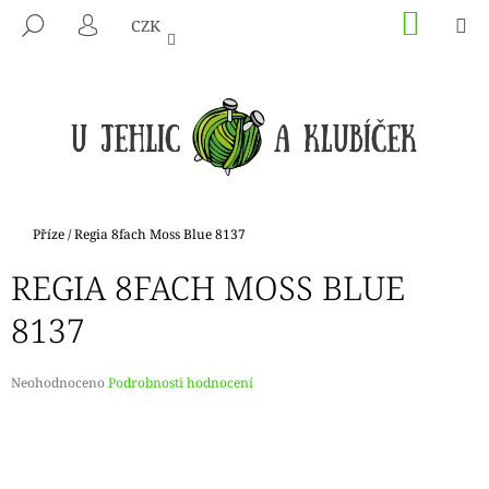
K
Přejít
NÁKU
M
HLEDAT
CZK
na
KOŠÍK
O
PŘIHLÁŠENÍ
ZPĚT
ZPĚT
obsah
Š
Í
C
K
O
P
O
T
Domů
Příze
/
Regia 8fach Moss Blue 8137
Ř
REGIA 8FACH MOSS BLUE
E
B
8137
U
J
Průměrné
Neohodnoceno
Podrobnosti hodnocení
E
hodnocení
produktu
T
je
E
0,0
N
z