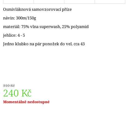
J
Osmivláknová samovzorovací příze
E
M
návin: 300m/150g
E
materiál: 75% vlna superwash, 25% polyamid
jehlice: 4 - 5
VÝMĚNNÉ
KRUHOVÉ
Jedno klubko na pár ponožek do vel. cca 43
JEHLICE
NOVA
METAL
119
Kč
310 Kč
240 Kč
Měrná
Momentálně nedostupné
cena: