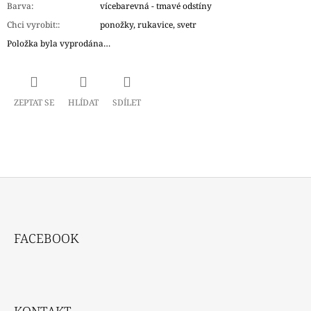
Barva
:
vícebarevná - tmavé odstíny
Chci vyrobit:
:
ponožky, rukavice, svetr
Položka byla vyprodána…
ZEPTAT SE
HLÍDAT
SDÍLET
Z
Á
FACEBOOK
P
A
T
Í
KONTAKT