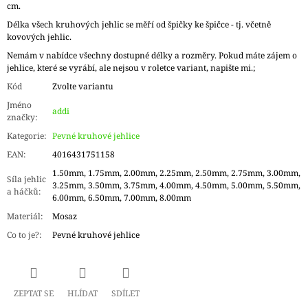
cm.
Délka všech kruhových jehlic se měří od špičky ke špičce - tj. včetně
kovových jehlic.
Nemám v nabídce všechny dostupné délky a rozměry. Pokud máte zájem o
jehlice, které se vyrábí, ale nejsou v roletce variant, napište mi.;
Kód
Zvolte variantu
Jméno
addi
značky
:
Kategorie
:
Pevné kruhové jehlice
EAN
:
4016431751158
1.50mm, 1.75mm, 2.00mm, 2.25mm, 2.50mm, 2.75mm, 3.00mm,
Síla jehlic
3.25mm, 3.50mm, 3.75mm, 4.00mm, 4.50mm, 5.00mm, 5.50mm,
a háčků
:
6.00mm, 6.50mm, 7.00mm, 8.00mm
Materiál
:
Mosaz
Co to je?
:
Pevné kruhové jehlice
ZEPTAT SE
HLÍDAT
SDÍLET