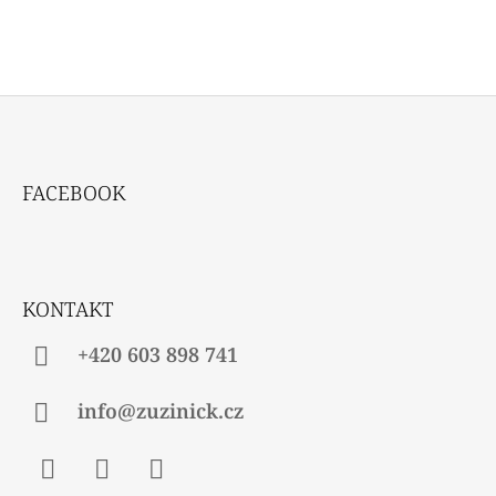
Z
Á
FACEBOOK
P
A
T
Í
KONTAKT
+420 603 898 741
info@zuzinick.cz