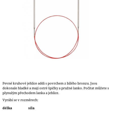
A
J
Í
T
?
HLEDAT
D
O
Pevné kruhové jehlice addi s povrchem z bílého bronzu. Jsou
P
dokonale hladké a mají ostré špičky a pružné lanko. Počítat můžete s
O
plynulým přechodem lanka a jehlice.
R
Vyrábí se v rozměrech:
U
Č
délka
síla
U