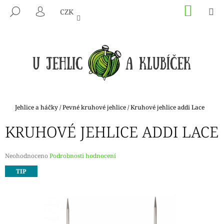
K
Přejít
NÁKU
M
HLEDAT
CZK
na
KOŠÍK
O
PŘIHLÁŠENÍ
ZPĚT
ZPĚT
obsah
Š
Í
C
K
O
P
O
T
Domů
Jehlice a háčky
/
Pevné kruhové jehlice
/
Kruhové jehlice addi Lace
Ř
KRUHOVÉ JEHLICE ADDI LACE
E
B
U
Průměrné
Neohodnoceno
Podrobnosti hodnocení
hodnocení
J
TIP
produktu
E
je
0,0
T
z
E
5
hvězdiček.
N