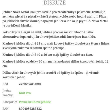
DISKUZE
Jehlice Nova Metal jsou pro skvělé pro začátečníky i pokročilé. Uvítají je
zejména pletaři a pletařky, kteří pletou rychle, nebo hodně utahují. Příze
po jehlicích skvěle klouže, napojení jehlice a lanka je plynulé. Nova Metal
je osvědčená klasika.
Pokud trpíte alergií na nikl, jehlice pro vás nejsou vhodné. Jako
alternativu doporučuji kruhové jehlice addi, které jsou bez niklu.
Kruhové jehlice dlouhé 25 cm, mají kovové špičky dlouhé cca 6 cm a lidem
s velkýma rukama se s nimi špatně pracuje.
Kruhové jehlice dlouhé 40 a 50 cm mají špičky dlouhé cca 8cm.
Kruhové jehlice od délky 60 cm mají standartní délku koncových jehlic 12
cm.
Délka všech kruhových jehlic se měří od špičky ke špičce - tj. včetně
kovových jehlic.
Kód
Zvolte variantu
Jméno
Knit Pro
značky
:
Kategorie
:
Pevné kruhové jehlice
EAN
:
8904086285332