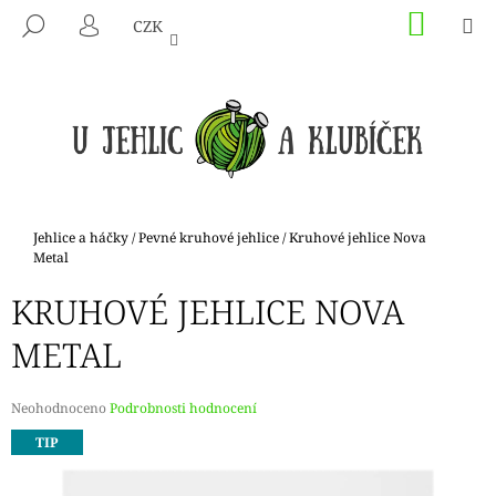
K
Přejít
NÁKU
M
HLEDAT
CZK
na
KOŠÍK
O
PŘIHLÁŠENÍ
ZPĚT
ZPĚT
obsah
Š
Í
C
K
O
P
O
T
Domů
Jehlice a háčky
/
Pevné kruhové jehlice
/
Kruhové jehlice Nova
Ř
Metal
E
KRUHOVÉ JEHLICE NOVA
B
METAL
U
J
E
Průměrné
Neohodnoceno
Podrobnosti hodnocení
hodnocení
T
TIP
produktu
E
je
N
0,0