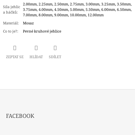
2.00mm, 2.25mm, 2.50mm, 2.75mm, 3.00mm, 3.25mm, 3.50mm,
Síla jehlic
3.75mm, 4.00mm, 4.50mm, 5.00mm, 5.50mm, 6.00mm, 6.50mm,
a háčků
:
7.00mm, 8.00mm, 9.00mm, 10.00mm, 12.00mm
Materiál
:
Mosaz
Co to je?
:
Pevné kruhové jehlice
ZEPTAT SE
HLÍDAT
SDÍLET
Z
Á
FACEBOOK
P
A