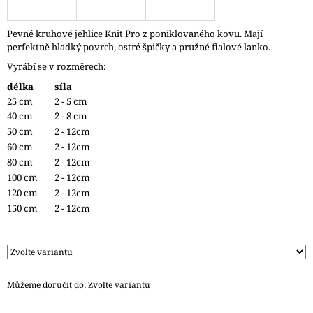
J
E
Pevné kruhové jehlice Knit Pro z poniklovaného kovu. Mají
M
perfektně hladký povrch, ostré špičky a pružné fialové lanko.
E
Vyrábí se v rozměrech:
ZAUBERBALL
délka
síla
100
25 cm
2 - 5 cm
TEEZEREMONIE
40 cm
2 - 8 cm
2249
50 cm
2 - 12cm
350
60 cm
2 - 12cm
Kč
80 cm
2 - 12cm
100 cm
2 - 12cm
120 cm
2 - 12cm
150 cm
2 - 12cm
Můžeme doručit do:
Zvolte variantu