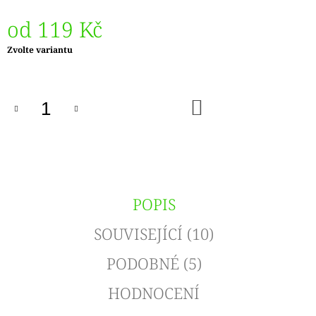
od
119 Kč
Měrná
Zvolte variantu
cena:
DO
KOŠÍKU
POPIS
SOUVISEJÍCÍ (10)
PODOBNÉ (5)
HODNOCENÍ