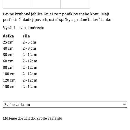
J
E
Pevné kruhové jehlice Knit Pro z poniklovaného kovu. Mají
M
perfektně hladký povrch, ostré špičky a pružné fialové lanko.
E
Vyrábí se v rozměrech:
REGGAE
délka
síla
OMBRÉ
25 cm
2 - 5 cm
1505
40 cm
2 - 8 cm
KUNTERBUNT
50 cm
2 - 12cm
165
60 cm
2 - 12cm
Kč
80 cm
2 - 12cm
100 cm
2 - 12cm
120 cm
2 - 12cm
150 cm
2 - 12cm
Můžeme doručit do:
Zvolte variantu