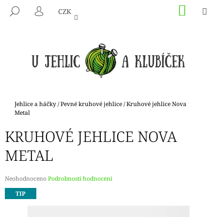
K
Přejít
NÁKU
M
HLEDAT
CZK
na
KOŠÍK
O
PŘIHLÁŠENÍ
ZPĚT
ZPĚT
obsah
Š
Í
C
K
O
P
O
T
Domů
Jehlice a háčky
/
Pevné kruhové jehlice
/
Kruhové jehlice Nova
Ř
Metal
E
KRUHOVÉ JEHLICE NOVA
B
METAL
U
J
E
Průměrné
Neohodnoceno
Podrobnosti hodnocení
hodnocení
T
TIP
produktu
E
je
N
0,0