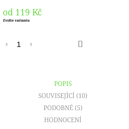
od
119 Kč
Měrná
Zvolte variantu
cena:
DO
KOŠÍKU
POPIS
SOUVISEJÍCÍ (10)
PODOBNÉ (5)
HODNOCENÍ