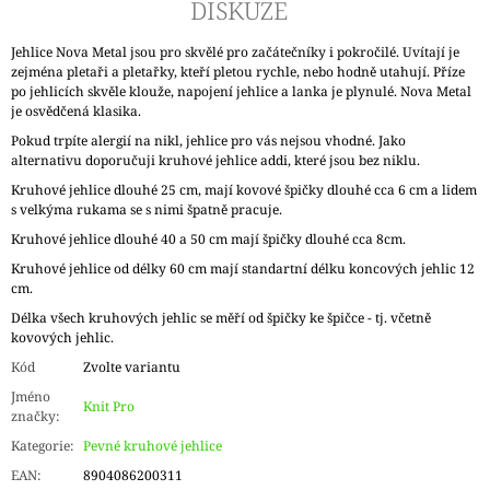
DISKUZE
Jehlice Nova Metal jsou pro skvělé pro začátečníky i pokročilé. Uvítají je
zejména pletaři a pletařky, kteří pletou rychle, nebo hodně utahují. Příze
po jehlicích skvěle klouže, napojení jehlice a lanka je plynulé. Nova Metal
je osvědčená klasika.
Pokud trpíte alergií na nikl, jehlice pro vás nejsou vhodné. Jako
alternativu doporučuji kruhové jehlice addi, které jsou bez niklu.
Kruhové jehlice dlouhé 25 cm, mají kovové špičky dlouhé cca 6 cm a lidem
s velkýma rukama se s nimi špatně pracuje.
Kruhové jehlice dlouhé 40 a 50 cm mají špičky dlouhé cca 8cm.
Kruhové jehlice od délky 60 cm mají standartní délku koncových jehlic 12
cm.
Délka všech kruhových jehlic se měří od špičky ke špičce - tj. včetně
kovových jehlic.
Kód
Zvolte variantu
Jméno
Knit Pro
značky
:
Kategorie
:
Pevné kruhové jehlice
EAN
:
8904086200311