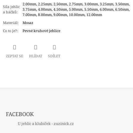
2.00mm, 2.25mm, 2.50mm, 2.75mm, 3.00mm, 3.25mm, 3.50mm,
Síla jehlic
3.75mm, 4.00mm, 4.50mm, 5.00mm, 5.50mm, 6.00mm, 6.50mm,
a háčků
:
7.00mm, 8.00mm, 9.00mm, 10.00mm, 12.00mm
Materiál
:
Mosaz
Co to je?
:
Pevné kruhové jehlice
ZEPTAT SE
HLÍDAT
SDÍLET
Z
Á
FACEBOOK
P
U jehlic a klubíček - zuzinick.cz
A