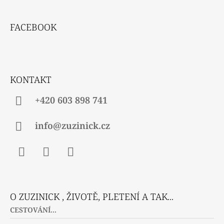
Z
Á
FACEBOOK
P
A
T
Í
KONTAKT
+420 603 898 741
info@zuzinick.cz
Facebook
Instagram
Twitter
O ZUZINICK , ŽIVOTĚ, PLETENÍ A TAK...
CESTOVÁNÍ...