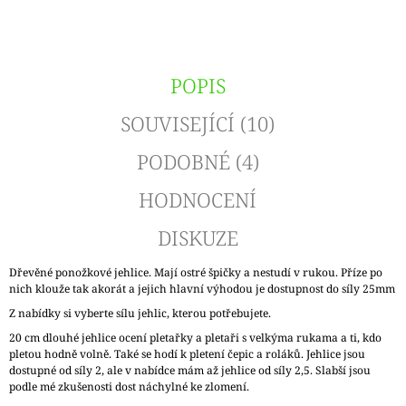
POPIS
SOUVISEJÍCÍ (10)
PODOBNÉ (4)
HODNOCENÍ
DISKUZE
Dřevěné ponožkové jehlice. Mají ostré špičky a nestudí v rukou. Příze po
nich klouže tak akorát a jejich hlavní výhodou je dostupnost do síly 25mm
Z nabídky si vyberte sílu jehlic, kterou potřebujete.
20 cm dlouhé jehlice ocení pletařky a pletaři s velkýma rukama a ti, kdo
pletou hodně volně. Také se hodí k pletení čepic a roláků. Jehlice jsou
dostupné od síly 2, ale v nabídce mám až jehlice od síly 2,5. Slabší jsou
podle mé zkušenosti dost náchylné ke zlomení.