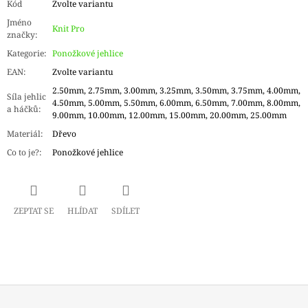
Kód
Zvolte variantu
Jméno
Knit Pro
značky
:
Kategorie
:
Ponožkové jehlice
EAN
:
Zvolte variantu
2.50mm, 2.75mm, 3.00mm, 3.25mm, 3.50mm, 3.75mm, 4.00mm,
Síla jehlic
4.50mm, 5.00mm, 5.50mm, 6.00mm, 6.50mm, 7.00mm, 8.00mm,
a háčků
:
9.00mm, 10.00mm, 12.00mm, 15.00mm, 20.00mm, 25.00mm
Materiál
:
Dřevo
Co to je?
:
Ponožkové jehlice
ZEPTAT SE
HLÍDAT
SDÍLET