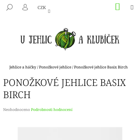
K
Přejít
NÁKU
M
HLEDAT
CZK
na
KOŠÍK
O
PŘIHLÁŠENÍ
ZPĚT
ZPĚT
obsah
Š
Í
C
K
O
P
O
T
Domů
Jehlice a háčky
/
Ponožkové jehlice
/
Ponožkové jehlice Basix Birch
Ř
PONOŽKOVÉ JEHLICE BASIX
E
B
BIRCH
U
J
Průměrné
Neohodnoceno
Podrobnosti hodnocení
E
hodnocení
produktu
T
je
E
0,0
N
z