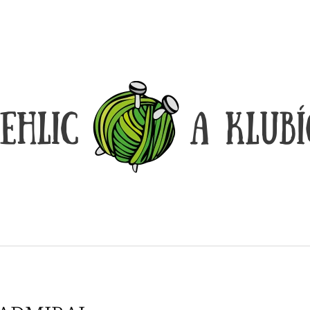
CO POTŘEBUJETE NAJÍT?
HLEDAT
DOPORUČUJEME
DÓZIČKA NA DROBNOSTI
REGGAE OMBRÉ
14 Kč
165 Kč