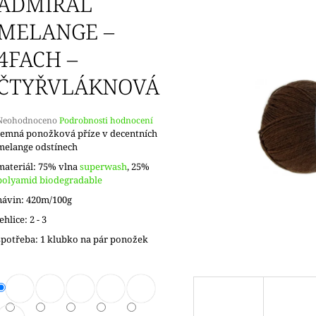
ADMIRAL
MELANGE –
4FACH –
ČTYŘVLÁKNOVÁ
Průměrné
Neohodnoceno
Podrobnosti hodnocení
hodnocení
Jemná ponožková příze v decentních
produktu
melange odstínech
e
materiál: 75% vlna
superwash
, 25%
,0
polyamid biodegradable
5
návin: 420m/100g
vězdiček.
jehlice: 2 - 3
spotřeba: 1 klubko na pár ponožek