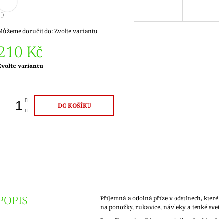
Můžeme doručit do:
Zvolte variantu
210 Kč
Měrná
Zvolte variantu
ena:
DO KOŠÍKU
POPIS
Příjemná a odolná příze v odstínech, které
na ponožky, rukavice, návleky a tenké sve