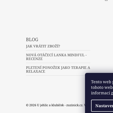
Fac
BLOG
JAK VRÁTIT ZBOŽÍ?
NOVÁ OTÁČECÍ LANKA MINDFUL -
RECENZE
PLETENÍ PONOŽEK JAKO TERAPIE A
RELAXACE
Tento web 
tohoto webu
informací
© 2026 U jehlic a klubíček - zuzinick.cz. Všechna práva vyh
Nastave