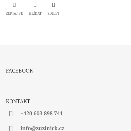
ZEPTAT SE
HLÍDAT
SDÍLET
Z
Á
FACEBOOK
P
A
T
Í
KONTAKT
+420 603 898 741
info@zuzinick.cz