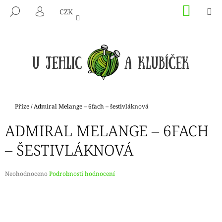
K
Přejít
NÁKU
M
HLEDAT
CZK
na
KOŠÍK
O
PŘIHLÁŠENÍ
ZPĚT
ZPĚT
obsah
Š
Í
C
K
O
P
O
T
Domů
Příze
/
Admiral Melange – 6fach – šestivláknová
Ř
ADMIRAL MELANGE – 6FACH
E
B
– ŠESTIVLÁKNOVÁ
U
J
Průměrné
Neohodnoceno
Podrobnosti hodnocení
E
hodnocení
produktu
T
je
E
0,0
N
z