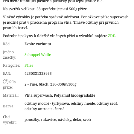
Pro méně utahující pletaře a pletařky jsou lepší jehlice č. 3.
Na svetřík velikosti 38 spotřebujete asi 500g příze.
Vlněné výrobky je potřeba správně udržovat. Ponožkové příze superwash
je možné prát v pračce na program vlna. Tmavé odstíny při prvních
praních barví.
Podrobné pokyny k údržbě vlněných přízí a výrobků najdete
ZDE
.
Kód
Zvolte variantu
Jméno
Schoppel Wolle
značky
:
Kategorie
:
Příze
EAN
:
4250331323965
?
Síla
2 - Fine, 6fach, 250-350m/100g
příze
:
Materiál
:
Vlna superwash, Polyamid biodegradable
odstíny modré - tyrkysová, odstíny hnědé, odstíny šedé,
Barva
:
odstíny antracit - černá
Chci
ponožky, rukavice, návleky, deku, svetr
vyrobit:
: