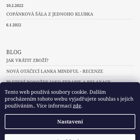
10.2.2022
COPÁNKOVÁ ŠÁLA Z JEDNOHO KLUBKA
6.1.2022
BLOG
JAK VRÁTIT ZBOŽÍ?
NOVÁ OTÁČECÍ LANKA MINDFUL - RECENZE
PLETENÍ PONOŽEK JAKO TERAPIE A RELAXACE
Tento web používá soubory cookie. Dalším
procházením tohoto webu vyjadřujete souhlas s jejich
používáním.. Více informací
zde
.
Slovníček pojmů
Často kladené dotazy
Nastavení
Užitečné a zajímavé odkazy
© 2026 U jehlic a klubíček - zuzinick.cz.
Vytvořil Shoptet