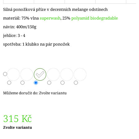
J
Silná ponožková příze v decentních melange odstínech
E
M
materiál: 75% vlna
superwash
, 25%
polyamid biodegradable
E
návin: 400m/150g
jehlice: 3 - 4
VÝMĚNNÉ
KRUHOVÉ
spotřeba: 1 klubko na pár ponožek
JEHLICE
NOVA
METAL
119
Kč
Můžeme doručit do:
Zvolte variantu
315 Kč
Měrná
Zvolte variantu
cena: