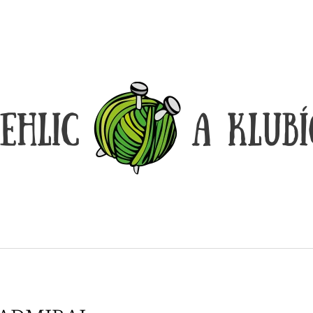
CO POTŘEBUJETE NAJÍT?
HLEDAT
DOPORUČUJEME
DÓZIČKA NA DROBNOSTI
REGGAE OMBRÉ
14 Kč
165 Kč