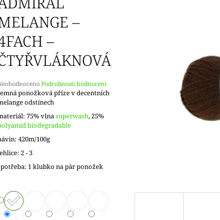
ADMIRAL
MELANGE –
4FACH –
ČTYŘVLÁKNOVÁ
Průměrné
Neohodnoceno
Podrobnosti hodnocení
hodnocení
Jemná ponožková příze v decentních
produktu
melange odstínech
e
materiál: 75% vlna
superwash
, 25%
,0
polyamid biodegradable
5
návin: 420m/100g
vězdiček.
jehlice: 2 - 3
spotřeba: 1 klubko na pár ponožek