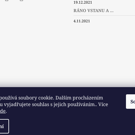
19.12.2021
ebook
Instagram
Twitter
RÁNO VSTANU A ...
4.11.2021
používá soubory cookie. Dalším procházením
S
 vyjadřujete souhlas s jejich používáním.. Více
zde
.
Slovníček pojmů
Často kladené dotazy
Užitečné a zajímavé odkazy
razena.
ní