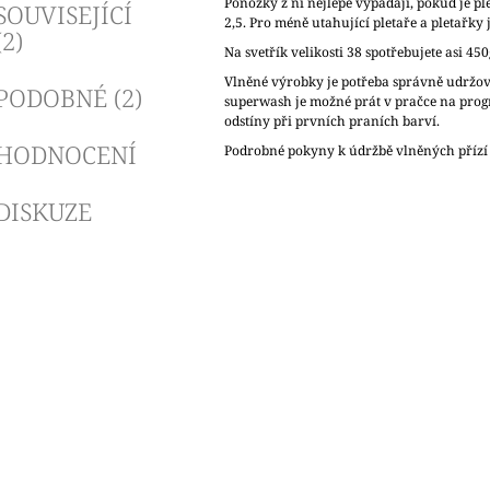
Ponožky z ní nejlépe vypadají, pokud je ple
SOUVISEJÍCÍ
2,5. Pro méně utahující pletaře a pletařky j
(2)
Na svetřík velikosti 38 spotřebujete asi 450
Vlněné výrobky je potřeba správně udržov
PODOBNÉ (2)
superwash je možné prát v pračce na pro
odstíny při prvních praních barví.
HODNOCENÍ
Podrobné pokyny k údržbě vlněných přízí
DISKUZE