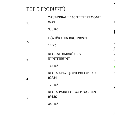
O
350 Kč
S
TOP 5 PRODUKTŮ
T
ZAUBERBALL 100 TEEZEREMONIE
R
2249
A
350 Kč
N
DÓZIČKA NA DROBNOSTI
N
14 Kč
Í
P
REGGAE OMBRÉ 1505
j
KUNTERBUNT
A
0
N
165 Kč
z
E
REGIA 6PLY FJORD COLOR LASSE
h
02834
L
170 Kč
REGIA PAIRFECT A&C GARDEN
09136
280 Kč