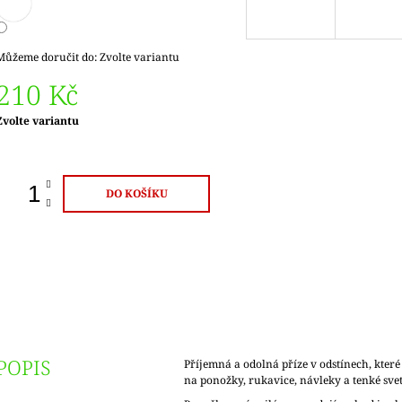
Můžeme doručit do:
Zvolte variantu
210 Kč
Měrná
Zvolte variantu
ena:
DO KOŠÍKU
POPIS
Příjemná a odolná příze v odstínech, které
na ponožky, rukavice, návleky a tenké sve