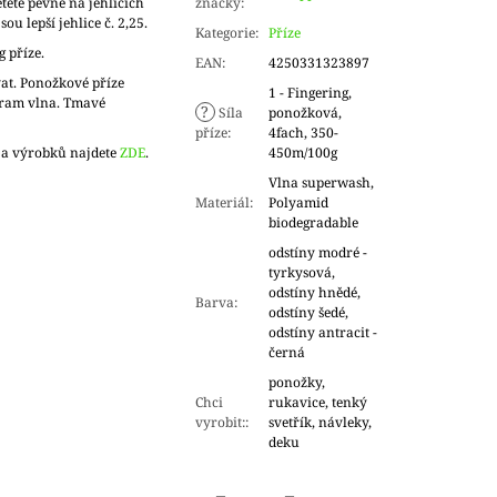
tete pevně na jehlicích
značky
:
sou lepší jehlice č. 2,25.
Kategorie
:
Příze
g příze.
EAN
:
4250331323897
at. Ponožkové příze
1 - Fingering,
gram vlna. Tmavé
?
Síla
ponožková,
příze
:
4fach, 350-
 a výrobků najdete
ZDE
.
450m/100g
Vlna superwash,
Materiál
:
Polyamid
biodegradable
odstíny modré -
tyrkysová,
odstíny hnědé,
Barva
:
odstíny šedé,
odstíny antracit -
černá
ponožky,
Chci
rukavice, tenký
vyrobit:
:
svetřík, návleky,
deku