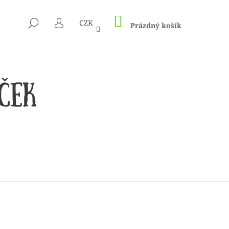
NÁKUPNÍ
HLEDAT
CZK
KOŠÍK
Prázdný košík
PŘIHLÁŠENÍ
 1505 KUNTERBUNT