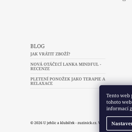
Fac
BLOG
JAK VRÁTIT ZBOŽÍ?
NOVÁ OTÁČECÍ LANKA MINDFUL -
RECENZE
PLETENÍ PONOŽEK JAKO TERAPIE A
RELAXACE
Tento web 
tohoto webu
informací
© 2026 U jehlic a klubíček - zuzinick.cz. Všechna práva vyh
Nastave