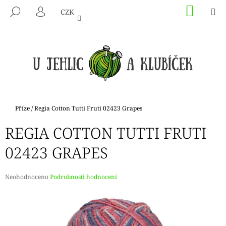
K
Přejít
NÁKU
M
HLEDAT
CZK
na
KOŠÍK
O
PŘIHLÁŠENÍ
ZPĚT
ZPĚT
obsah
Š
Í
C
K
O
P
O
T
Domů
Příze
/
Regia Cotton Tutti Fruti 02423 Grapes
Ř
REGIA COTTON TUTTI FRUTI
E
B
02423 GRAPES
U
J
Průměrné
Neohodnoceno
Podrobnosti hodnocení
E
hodnocení
produktu
T
je
E
0,0
N
z