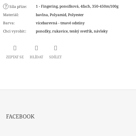
?
1 - Fingering, ponožková, 4fach, 350-450m/100g
Síla příze
:
Materiál
:
bavlna, Polyamid, Polyester
Barva
:
vícebarevná - tmavé odstíny
Chci vyrobit:
:
ponožky, rukavice, tenký svetřík, návleky
ZEPTAT SE
HLÍDAT
SDÍLET
Z
Á
FACEBOOK
P
A