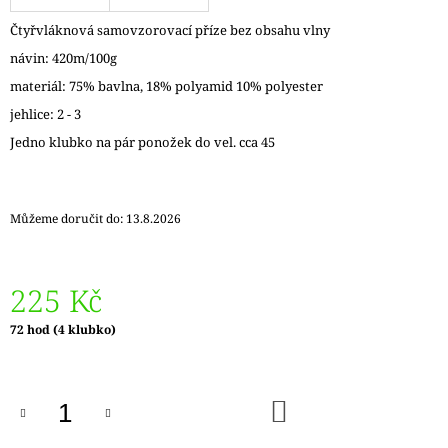
J
Čtyřvláknová samovzorovací příze bez obsahu vlny
E
M
návin: 420m/100g
E
materiál: 75% bavlna, 18% polyamid 10% polyester
jehlice: 2 - 3
DÓZIČKA
NA
Jedno klubko na pár ponožek do vel. cca 45
DROBNOSTI
14
Kč
Můžeme doručit do:
13.8.2026
225 Kč
Měrná
72 hod
(4 klubko)
cena:
DO
KOŠÍKU