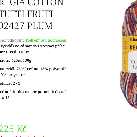
REGIA COTTON
TUTTI FRUTI
02427 PLUM
Průměrné
Neohodnoceno
Podrobnosti hodnocení
hodnocení
Čtyřvláknová samovzorovací příze
produktu
bez obsahu vlny
e
návin: 420m/100g
,0
materiál: 75% bavlna, 18% polyamid
5
10% polyester
vězdiček.
jehlice: 2 - 3
Jedno klubko na pár ponožek do vel.
cca 45
225 Kč