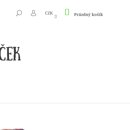
NÁKUPNÍ
HLEDAT
CZK
KOŠÍK
Prázdný košík
PŘIHLÁŠENÍ
 1505 KUNTERBUNT