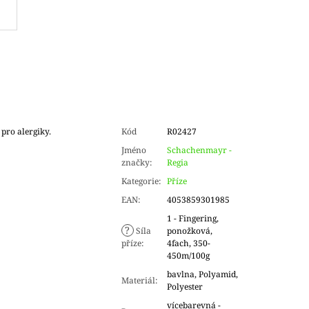
 pro alergiky.
Kód
R02427
.
Jméno
Schachenmayr -
značky
:
Regia
Kategorie
:
Příze
EAN
:
4053859301985
1 - Fingering,
?
Síla
ponožková,
příze
:
4fach, 350-
450m/100g
bavlna, Polyamid,
Materiál
:
Polyester
vícebarevná -