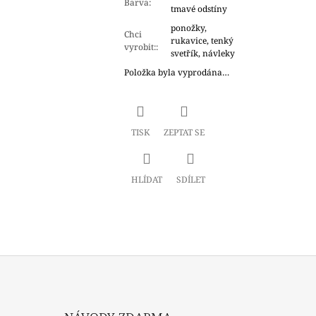
Barva
:
tmavé odstíny
ponožky,
Chci
rukavice, tenký
vyrobit:
:
svetřík, návleky
Položka byla vyprodána…
TISK
ZEPTAT SE
HLÍDAT
SDÍLET