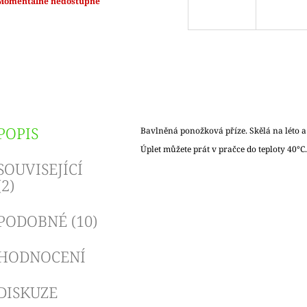
Měrná
Momentálně nedostupné
ena:
POPIS
Bavlněná ponožková příze. Skělá na léto a
Úplet můžete prát v pračce do teploty 40°C
SOUVISEJÍCÍ
(2)
PODOBNÉ (10)
HODNOCENÍ
DISKUZE