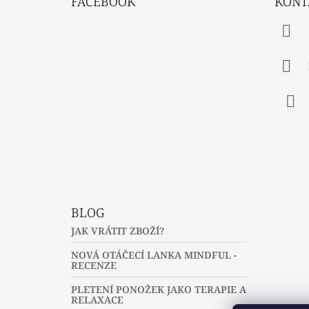
FACEBOOK
KONT
P
A
T
Í
Fac
BLOG
JAK VRÁTIT ZBOŽÍ?
NOVÁ OTÁČECÍ LANKA MINDFUL -
RECENZE
PLETENÍ PONOŽEK JAKO TERAPIE A
RELAXACE