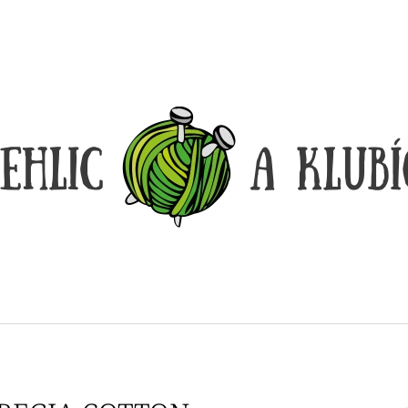
CO POTŘEBUJETE NAJÍT?
HLEDAT
DOPORUČUJEME
DÓZIČKA NA DROBNOSTI
REGGAE OMBRÉ
14 Kč
165 Kč