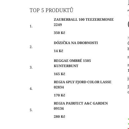
O
350 Kč
S
TOP 5 PRODUKTŮ
T
ZAUBERBALL 100 TEEZEREMONIE
R
2249
A
350 Kč
N
DÓZIČKA NA DROBNOSTI
N
14 Kč
Í
j
0
P
REGGAE OMBRÉ 1505
z
KUNTERBUNT
A
N
165 Kč
h
E
REGIA 6PLY FJORD COLOR LASSE
02834
L
170 Kč
REGIA PAIRFECT A&C GARDEN
09136
280 Kč