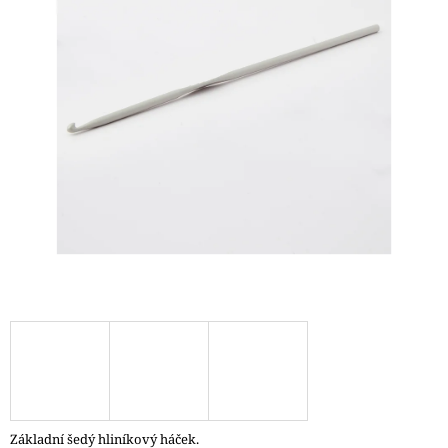
A
J
Í
T
?
HLEDAT
D
O
P
O
R
U
Č
Základní šedý hliníkový háček.
U