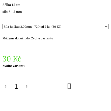
J
délka 15 cm
E
síla 2 – 5 mm
M
E
REGIA
PAIRFECT
A&C
Můžeme doručit do:
Zvolte variantu
GARDEN
09136
280
30 Kč
Kč
Původně:
295
Měrná
Zvolte variantu
Kč
cena:
DO
KOŠÍKU