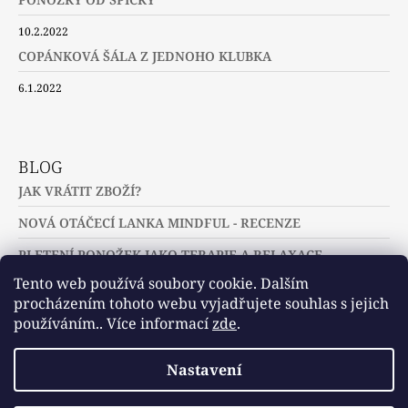
10.2.2022
COPÁNKOVÁ ŠÁLA Z JEDNOHO KLUBKA
6.1.2022
BLOG
JAK VRÁTIT ZBOŽÍ?
NOVÁ OTÁČECÍ LANKA MINDFUL - RECENZE
PLETENÍ PONOŽEK JAKO TERAPIE A RELAXACE
Tento web používá soubory cookie. Dalším
procházením tohoto webu vyjadřujete souhlas s jejich
používáním.. Více informací
zde
.
Slovníček pojmů
Často kladené dotazy
Nastavení
Užitečné a zajímavé odkazy