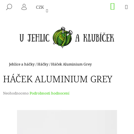
K
Přejít
NÁKU
M
HLEDAT
CZK
na
KOŠÍK
O
PŘIHLÁŠENÍ
ZPĚT
ZPĚT
obsah
Š
Í
C
K
O
P
O
T
Domů
Jehlice a háčky
/
Háčky
/
Háček Aluminium Grey
Ř
HÁČEK ALUMINIUM GREY
E
B
U
Průměrné
Neohodnoceno
Podrobnosti hodnocení
hodnocení
J
produktu
E
je
0,0
T
z
E
5
hvězdiček.
N