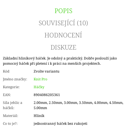
POPIS
SOUVISEJÍCÍ (10)
HODNOCENÍ
DISKUZE
Základní hliníkový háček. Je odolný a praktický. Dobře poslouží jako
pomocný háček při pletení i k práci na menších projektech.
Kód
Zvolte variantu
Jméno značky
:
Knit Pro
Kategorie
:
Háčky
EAN
:
8904086205361
Síla jehlic a
2.00mm, 2.50mm, 3.00mm, 3.50mm, 4.00mm, 4.50mm,
háčků
:
5.00mm
Materiál
:
Hliník
Co to je?
:
jednostranný háček bez rukojeti