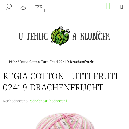
K
Přejít
NÁKU
M
HLEDAT
CZK
na
KOŠÍK
O
PŘIHLÁŠENÍ
ZPĚT
ZPĚT
obsah
Š
Í
C
K
O
P
O
T
Domů
Příze
/
Regia Cotton Tutti Fruti 02419 Drachenfrucht
Ř
REGIA COTTON TUTTI FRUTI
E
B
02419 DRACHENFRUCHT
U
J
Průměrné
Neohodnoceno
Podrobnosti hodnocení
E
hodnocení
produktu
T
je
E
0,0
N
z