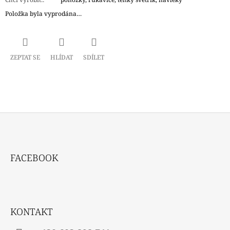
Položka byla vyprodána…
ZEPTAT SE
HLÍDAT
SDÍLET
Z
Á
FACEBOOK
P
A
T
Í
KONTAKT