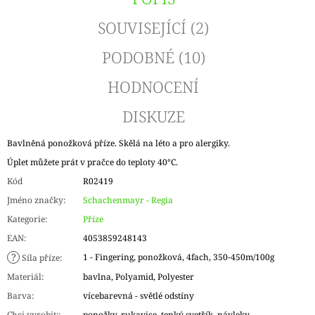
SOUVISEJÍCÍ (2)
PODOBNÉ (10)
HODNOCENÍ
DISKUZE
Bavlněná ponožková příze. Skělá na léto a pro alergiky.
Úplet můžete prát v pračce do teploty 40°C.
Kód
R02419
Jméno značky
:
Schachenmayr - Regia
Kategorie
:
Příze
EAN
:
4053859248143
?
1 - Fingering, ponožková, 4fach, 350-450m/100g
Síla příze
:
Materiál
:
bavlna, Polyamid, Polyester
Barva
:
vícebarevná - světlé odstíny
Chci vyrobit:
:
ponožky, rukavice, tenký svetřík, návleky