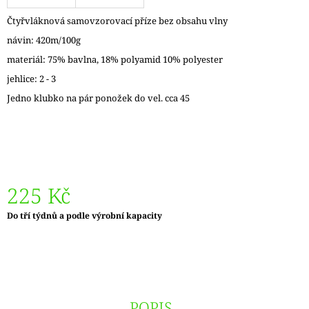
J
Čtyřvláknová samovzorovací příze bez obsahu vlny
E
M
návin: 420m/100g
E
materiál: 75% bavlna, 18% polyamid 10% polyester
jehlice: 2 - 3
DÓZIČKA
NA
Jedno klubko na pár ponožek do vel. cca 45
DROBNOSTI
14
Kč
225 Kč
Měrná
Do tří týdnů a podle výrobní kapacity
cena:
POPIS