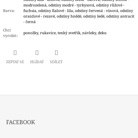
modrozelená, odstíny modré - tyrkysová, odstíny růžové -
Barva
:
fuchsia, odstíny fialové - lila, odstíny červená - vínová, odstíny
oranžové - rezavé, odstíny hnědé, odstíny šedé, odstíny antracit
- černá
Chci
ponožky, rukavice, tenký svetřík, návleky, deku
vyrobit:
:
ZEPTAT SE
HLÍDAT
SDÍLET
Z
Á
FACEBOOK
P
A