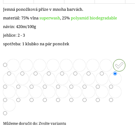
J
Jemná ponožková příze v mnoha barvách.
E
M
materiál: 75% vlna
superwash
, 25%
polyamid biodegradable
E
návin: 420m/100g
jehlice: 2 - 3
DÓZIČKA
NA
spotřeba: 1 klubko na pár ponožek
DROBNOSTI
NÍZKÁ
15
Kč
Můžeme doručit do:
Zvolte variantu