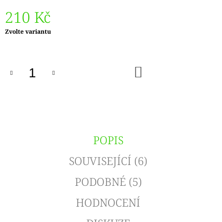
210 Kč
Měrná
Zvolte variantu
cena:
DO
KOŠÍKU
POPIS
SOUVISEJÍCÍ (6)
PODOBNÉ (5)
HODNOCENÍ