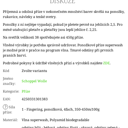
DISKUZE
Příjemná a odolná příze v nekonečném množství barev skvělá na ponožky,
rukavice, návleky a tenké svetry.
Ponožky z ní nejlépe vypadají, pokud je pletete pevně na jehlicích 2,5. Pro
méně utahující pletaře a pletařky jsou lepší jehlice č. 2,25.
Na svetřík velikosti 38 spotřebujete asi 450g příze.
Vlněné výrobky je potřeba správně udržovat. Ponožkové příze superwash
je možné prát v pračce na program vlna. Tmavé odstíny při prvních
praních barví.
Podrobné pokyny k údržbě vlněných přízí a výrobků najdete
ZDE
.
Kód
Zvolte variantu
Jméno
Schoppel Wolle
značky
:
Kategorie
:
Příze
EAN
:
4250331301383
?
Síla
1 - Fingering, ponožková, 4fach, 350-450m/100g
příze
:
Materiál
:
Vlna superwash, Polyamid biodegradable
odstíny bílá - béžová, odstíny žlutá - okrová, odstíny zelená -