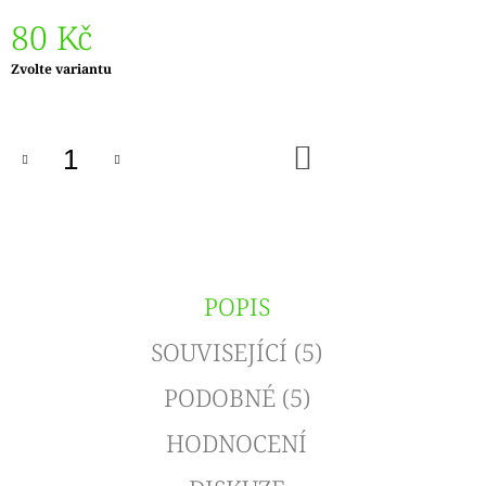
80 Kč
Měrná
Zvolte variantu
cena:
DO
KOŠÍKU
POPIS
SOUVISEJÍCÍ (5)
PODOBNÉ (5)
HODNOCENÍ