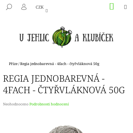
K
Přejít
NÁKU
M
HLEDAT
CZK
na
KOŠÍK
O
PŘIHLÁŠENÍ
ZPĚT
ZPĚT
obsah
Š
Í
C
K
O
P
O
T
Domů
Příze
/
Regia jednobarevná - 4fach - čtyřvláknová 50g
Ř
REGIA JEDNOBAREVNÁ -
E
B
4FACH - ČTYŘVLÁKNOVÁ 50G
U
J
Průměrné
Neohodnoceno
Podrobnosti hodnocení
E
hodnocení
produktu
T
je
E
0,0
N
z