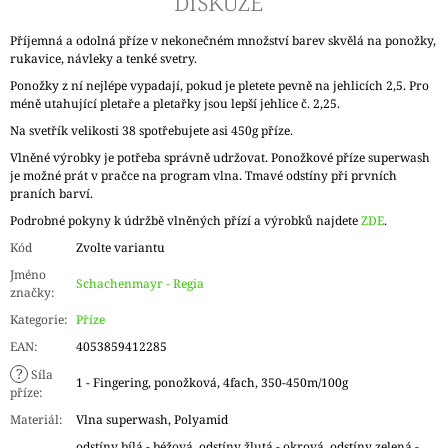
DISKUZE
Příjemná a odolná příze v nekonečném množství barev skvělá na ponožky,
rukavice, návleky a tenké svetry.
Ponožky z ní nejlépe vypadají, pokud je pletete pevně na jehlicích 2,5. Pro
méně utahující pletaře a pletařky jsou lepší jehlice č. 2,25.
Na svetřík velikosti 38 spotřebujete asi 450g příze.
Vlněné výrobky je potřeba správně udržovat. Ponožkové příze superwash
je možné prát v pračce na program vlna. Tmavé odstíny při prvních
praních barví.
Podrobné pokyny k údržbě vlněných přízí a výrobků najdete
ZDE
.
Kód
Zvolte variantu
Jméno
Schachenmayr - Regia
značky
:
Kategorie
:
Příze
EAN
:
4053859412285
?
Síla
1 - Fingering, ponožková, 4fach, 350-450m/100g
příze
:
Materiál
:
Vlna superwash, Polyamid
odstíny bílá - béžová, odstíny žlutá - okrová, odstíny zelená -