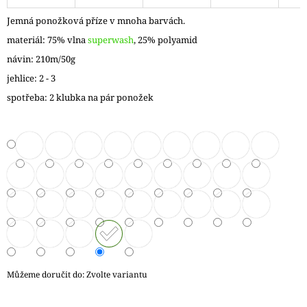
J
Jemná ponožková příze v mnoha barvách.
E
M
materiál: 75% vlna
superwash
, 25% polyamid
E
návin: 210m/50g
jehlice: 2 - 3
VÝMĚNNÉ
KRUHOVÉ
spotřeba: 2 klubka na pár ponožek
JEHLICE
NOVA
METAL
119
Kč
Můžeme doručit do:
Zvolte variantu