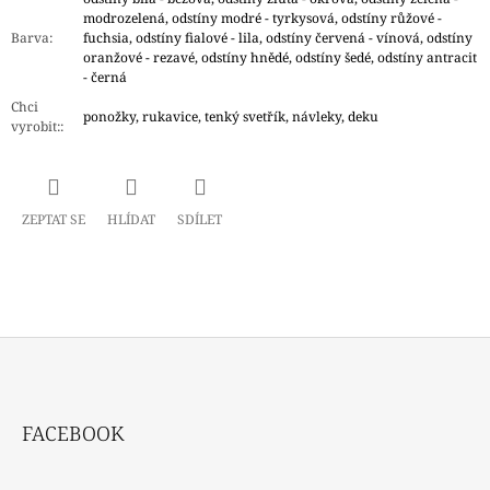
modrozelená, odstíny modré - tyrkysová, odstíny růžové -
Barva
:
fuchsia, odstíny fialové - lila, odstíny červená - vínová, odstíny
oranžové - rezavé, odstíny hnědé, odstíny šedé, odstíny antracit
- černá
Chci
ponožky, rukavice, tenký svetřík, návleky, deku
vyrobit:
:
ZEPTAT SE
HLÍDAT
SDÍLET
Z
Á
FACEBOOK
P
A