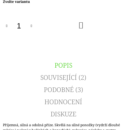
Měrná
Zvolte variantu
cena:
DO
KOŠÍKU
POPIS
SOUVISEJÍCÍ (2)
PODOBNÉ (3)
HODNOCENÍ
DISKUZE
Příjemná, silná a odolná příze. Skvělá na silné ponožky (vydrží dlouhé