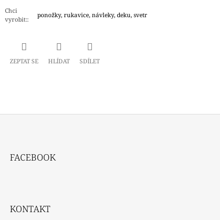
Chci
ponožky, rukavice, návleky, deku, svetr
vyrobit:
:
ZEPTAT SE
HLÍDAT
SDÍLET
Z
Á
FACEBOOK
P
A
T
Í
KONTAKT