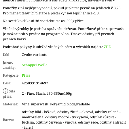
měsíce i nošení v holínkách a kanadách), rukavice, návleky a svetry.
Ponožky z ní nejlépe vypadají, pokud je pletete pevně na jehlicích č.3,25.
Pro méně utahující pletaře a pletařky jsou lepší jehlice č. 3.
Na svetřík velikosti 38 spotřebujete asi 500g příze.
Vlněné výrobky je potřeba správně udržovat. Ponožkové příze superwash
je možné prát v pračce na program vlna. Tmavé odstíny při prvních
praních barví.
Podrobné pokyny k údržbě vlněných přízí a výrobků najdete
ZDE
.
Kód
Zvolte variantu
Jméno
Schoppel Wolle
značky
:
Kategorie
:
Příze
EAN
:
4250331314697
?
Síla
2 - Fine, 6fach, 250-350m/100g
příze
:
Materiál
:
Vlna superwash, Polyamid biodegradable
odstíny bílá - béžová, odstíny žlutá - okrová, odstíny zelená -
modrozelená, odstíny modré - tyrkysová, odstíny růžové -
Barva
:
fuchsia, odstíny červená - vínová, odstíny šedé, odstíny antracit
- černá