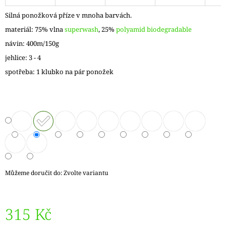
J
Silná ponožková příze v mnoha barvách.
E
M
materiál: 75% vlna
superwash
, 25%
polyamid biodegradable
E
návin: 400m/150g
jehlice: 3 - 4
LANKO
GINGER
spotřeba: 1 klubko na pár ponožek
K
JEHLICÍM
A
HÁČKŮM
KNIT
PRO
65
Kč
Můžeme doručit do:
Zvolte variantu
315 Kč