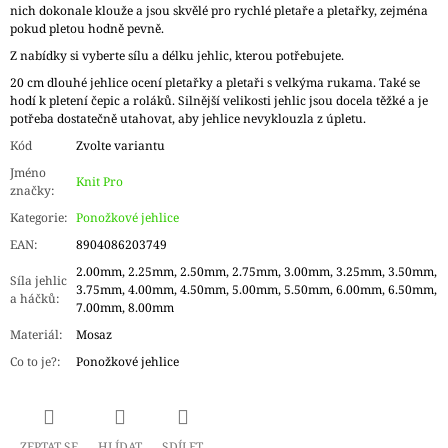
nich dokonale klouže a jsou skvělé pro rychlé pletaře a pletařky, zejména
pokud pletou hodně pevně.
Z nabídky si vyberte sílu a délku jehlic, kterou potřebujete.
20 cm dlouhé jehlice ocení pletařky a pletaři s velkýma rukama. Také se
hodí k pletení čepic a roláků. Silnější velikosti jehlic jsou docela těžké a je
potřeba dostatečně utahovat, aby jehlice nevyklouzla z úpletu.
Kód
Zvolte variantu
Jméno
Knit Pro
značky
:
Kategorie
:
Ponožkové jehlice
EAN
:
8904086203749
2.00mm, 2.25mm, 2.50mm, 2.75mm, 3.00mm, 3.25mm, 3.50mm,
Síla jehlic
3.75mm, 4.00mm, 4.50mm, 5.00mm, 5.50mm, 6.00mm, 6.50mm,
a háčků
:
7.00mm, 8.00mm
Materiál
:
Mosaz
Co to je?
:
Ponožkové jehlice
ZEPTAT SE
HLÍDAT
SDÍLET