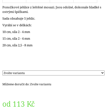
J
Ponožkové jehlice z leštěné mosazi. Jsou odolné, dokonale hladké s
E
ostrými špičkami.
M
E
Sada obsahuje 5 jehlic.
Vyrábí se v délkách:
DÓZIČKA
10 cm, síla 2 - 4 mm
NA
DROBNOSTI
15 cm, síla 2 - 4 mm
NÍZKÁ
20 cm, síla 2,5 - 8 mm
15
Kč
Můžeme doručit do:
Zvolte variantu
od
113 Kč