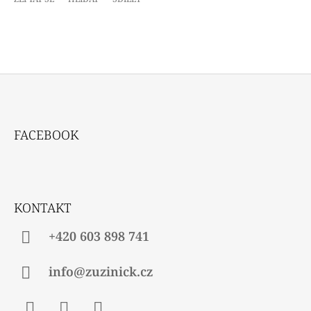
Z
Á
FACEBOOK
P
A
T
Í
KONTAKT
+420 603 898 741
info@zuzinick.cz