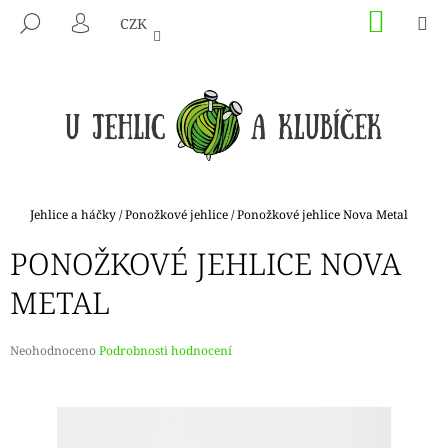
K
Přejít
NÁKU
M
HLEDAT
CZK
na
KOŠÍK
O
PŘIHLÁŠENÍ
ZPĚT
ZPĚT
obsah
Š
Í
C
K
O
P
O
T
Domů
Jehlice a háčky
/
Ponožkové jehlice
/
Ponožkové jehlice Nova Metal
Ř
PONOŽKOVÉ JEHLICE NOVA
E
B
METAL
U
J
Průměrné
Neohodnoceno
Podrobnosti hodnocení
E
hodnocení
produktu
T
je
E
0,0
N
z