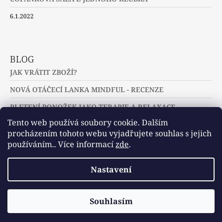
6.1.2022
BLOG
JAK VRÁTIT ZBOŽÍ?
NOVÁ OTÁČECÍ LANKA MINDFUL - RECENZE
PLETENÍ PONOŽEK JAKO TERAPIE A RELAXACE
Tento web používá soubory cookie. Dalším
procházením tohoto webu vyjadřujete souhlas s jejich
používáním.. Více informací
zde
.
Slovníček pojmů
Často kladené dotazy
Nastavení
Užitečné a zajímavé odkazy
© 2026 U jehlic a klubíček - zuzinick.cz.
Vytvořil Shoptet
Souhlasím
Všechna práva vyhrazena.