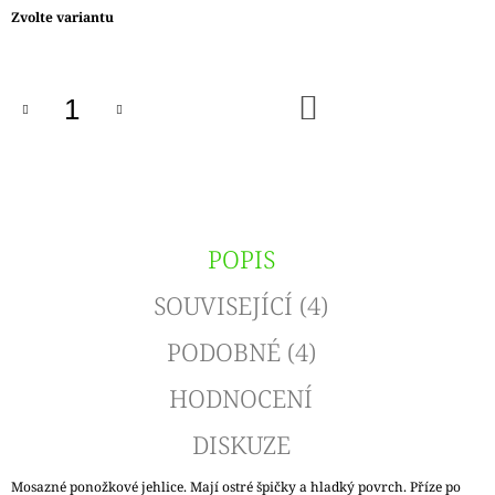
Měrná
Zvolte variantu
cena:
DO
KOŠÍKU
POPIS
SOUVISEJÍCÍ (4)
PODOBNÉ (4)
HODNOCENÍ
DISKUZE
Mosazné ponožkové jehlice. Mají ostré špičky a hladký povrch. Příze po