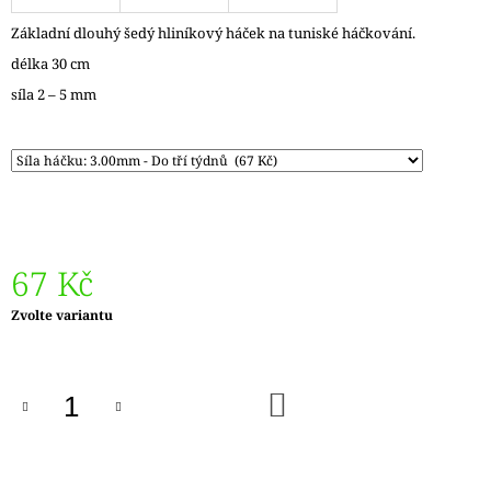
J
Základní dlouhý šedý hliníkový háček na tuniské háčkování.
E
M
délka 30 cm
E
síla 2 – 5 mm
DÓZIČKA
NA
DROBNOSTI
14
Kč
67 Kč
Měrná
Zvolte variantu
cena:
DO
KOŠÍKU