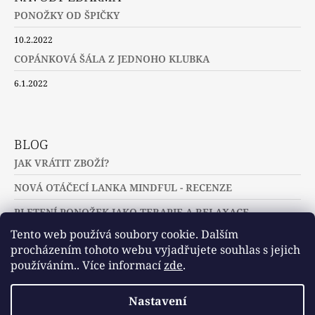
PONOŽKY OD ŠPIČKY
10.2.2022
COPÁNKOVÁ ŠÁLA Z JEDNOHO KLUBKA
6.1.2022
BLOG
JAK VRÁTIT ZBOŽÍ?
NOVÁ OTÁČECÍ LANKA MINDFUL - RECENZE
PLETENÍ PONOŽEK JAKO TERAPIE A RELAXACE
Tento web používá soubory cookie. Dalším
procházením tohoto webu vyjadřujete souhlas s jejich
používáním.. Více informací
zde
.
Slovníček pojmů
Často kladené dotazy
Nastavení
Užitečné a zajímavé odkazy