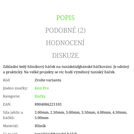
POPIS
PODOBNÉ (2)
HODNOCENÍ
DISKUZE
Základní šedý hliníkový háček na tuniské/afghánské háčkování. Je odolný
a praktický. Na velké projekty se víc hodí výměnný tuniský háček.
Kód
Zvolte variantu
Jméno značky
:
Knit Pro
Kategorie
:
Háčky
EAN
:
8904086221101
Síla jehlic a
2.00mm, 2.50mm, 3.00mm, 3.50mm, 4.00mm, 4.50mm,
háčků
:
5.00mm
Materiál
:
Hliník
Co to je?
:
tuniský/afghánský háček