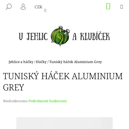
K
Přejít
NÁKU
M
HLEDAT
CZK
na
KOŠÍK
O
PŘIHLÁŠENÍ
ZPĚT
ZPĚT
obsah
Š
Í
C
K
O
P
O
T
Domů
Jehlice a háčky
/
Háčky
/
Tuniský háček Aluminium Grey
Ř
TUNISKÝ HÁČEK ALUMINIUM
E
B
GREY
U
J
Průměrné
Neohodnoceno
Podrobnosti hodnocení
E
hodnocení
produktu
T
je
E
0,0
N
z