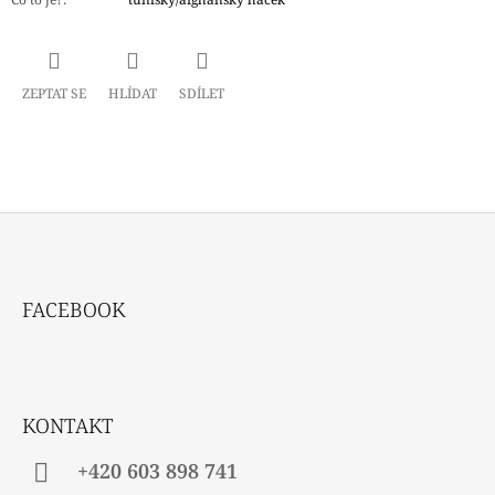
ZEPTAT SE
HLÍDAT
SDÍLET
Z
Á
FACEBOOK
P
A
T
Í
KONTAKT
+420 603 898 741