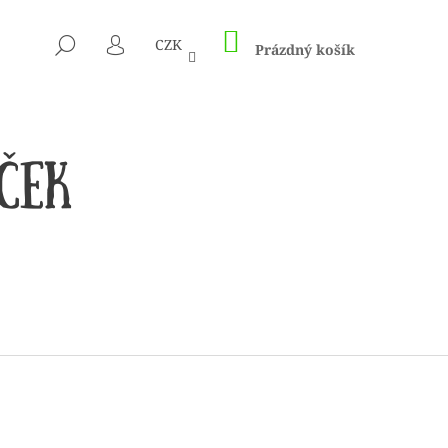
NÁKUPNÍ
HLEDAT
CZK
KOŠÍK
Prázdný košík
PŘIHLÁŠENÍ
 1505 KUNTERBUNT