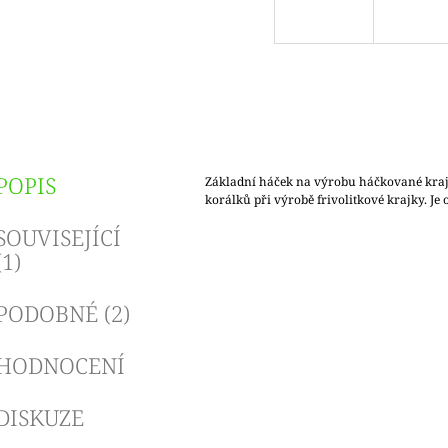
POPIS
Základní háček na výrobu háčkované kraj
korálků při výrobě frivolitkové krajky. Je 
SOUVISEJÍCÍ
(1)
PODOBNÉ (2)
HODNOCENÍ
DISKUZE