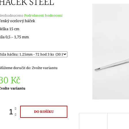
HÁČEK STEEL
Průměrné
Neohodnoceno
Podrobnosti hodnocení
hodnocení
Tenký ocelový háček
produktu
délka 15 cm
e
,0
síla 0,5 – 1,75 mm
5
vězdiček.
Můžeme doručit do:
Zvolte variantu
30 Kč
Měrná
Zvolte variantu
ena:
DO KOŠÍKU