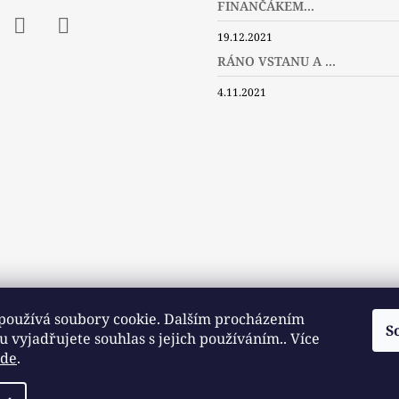
FINANČÁKEM...
19.12.2021
ebook
Instagram
Twitter
RÁNO VSTANU A ...
4.11.2021
používá soubory cookie. Dalším procházením
S
 vyjadřujete souhlas s jejich používáním.. Více
zde
.
Slovníček pojmů
Často kladené dotazy
Užitečné a zajímavé odkazy