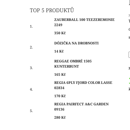
O
350 Kč
S
TOP 5 PRODUKTŮ
T
ZAUBERBALL 100 TEEZEREMONIE
R
2249
A
j
350 Kč
0
N
z
DÓZIČKA NA DROBNOSTI
N
14 Kč
Í
h
P
REGGAE OMBRÉ 1505
KUNTERBUNT
A
N
165 Kč
E
REGIA 6PLY FJORD COLOR LASSE
02834
L
c
170 Kč
REGIA PAIRFECT A&C GARDEN
09136
280 Kč