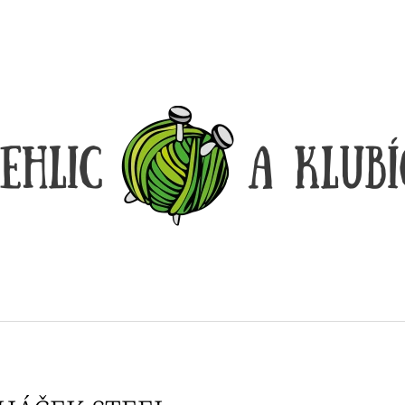
CO POTŘEBUJETE NAJÍT?
HLEDAT
DOPORUČUJEME
DÓZIČKA NA DROBNOSTI
REGGAE OMBRÉ
14 Kč
165 Kč