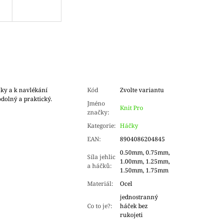
ky a k navlékání
Kód
Zvolte variantu
odolný a praktický.
Jméno
Knit Pro
značky
:
Kategorie
:
Háčky
EAN
:
8904086204845
0.50mm, 0.75mm,
Síla jehlic
1.00mm, 1.25mm,
a háčků
:
1.50mm, 1.75mm
Materiál
:
Ocel
jednostranný
Co to je?
:
háček bez
rukojeti