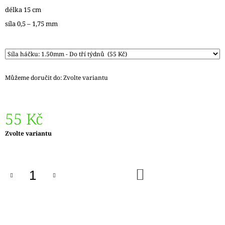
J
délka 15 cm
E
síla 0,5 – 1,75 mm
M
E
ZAUBERBALL
100
TEEZEREMONIE
Můžeme doručit do:
Zvolte variantu
2249
350
Kč
55 Kč
Měrná
Zvolte variantu
cena:
DO
KOŠÍKU