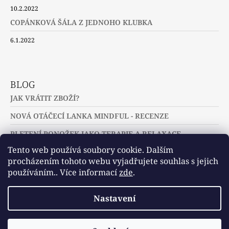
10.2.2022
COPÁNKOVÁ ŠÁLA Z JEDNOHO KLUBKA
6.1.2022
BLOG
JAK VRÁTIT ZBOŽÍ?
NOVÁ OTÁČECÍ LANKA MINDFUL - RECENZE
PLETENÍ PONOŽEK JAKO TERAPIE A RELAXACE
Tento web používá soubory cookie. Dalším
procházením tohoto webu vyjadřujete souhlas s jejich
používáním.. Více informací
zde
.
Slovníček pojmů
Často kladené dotazy
Nastavení
Užitečné a zajímavé odkazy
© 2026 U jehlic a klubíček - zuzinick.cz.
Vytvořil Shoptet