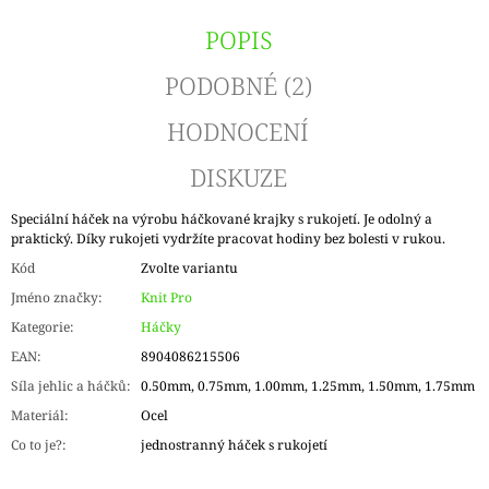
POPIS
PODOBNÉ (2)
HODNOCENÍ
DISKUZE
Speciální háček na výrobu háčkované krajky s rukojetí. Je odolný a
praktický. Díky rukojeti vydržíte pracovat hodiny bez bolesti v rukou.
Kód
Zvolte variantu
Jméno značky
:
Knit Pro
Kategorie
:
Háčky
EAN
:
8904086215506
Síla jehlic a háčků
:
0.50mm, 0.75mm, 1.00mm, 1.25mm, 1.50mm, 1.75mm
Materiál
:
Ocel
Co to je?
:
jednostranný háček s rukojetí