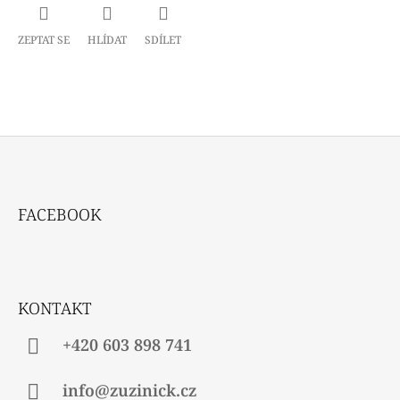
ZEPTAT SE
HLÍDAT
SDÍLET
Z
Á
FACEBOOK
P
A
T
Í
KONTAKT
+420 603 898 741
info@zuzinick.cz