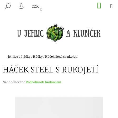
K
Přejít
NÁKU
M
HLEDAT
CZK
na
KOŠÍK
O
PŘIHLÁŠENÍ
ZPĚT
ZPĚT
obsah
Š
Í
C
K
O
P
O
T
Domů
Jehlice a háčky
/
Háčky
/
Háček Steel s rukojetí
Ř
HÁČEK STEEL S RUKOJETÍ
E
B
U
Průměrné
Neohodnoceno
Podrobnosti hodnocení
hodnocení
J
produktu
E
je
0,0
T
z
E
5
hvězdiček.
N