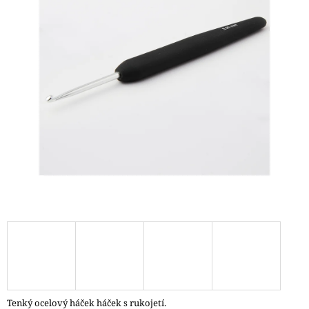
A
J
Í
T
?
HLEDAT
D
O
P
O
R
U
Č
Tenký ocelový háček háček s rukojetí.
U