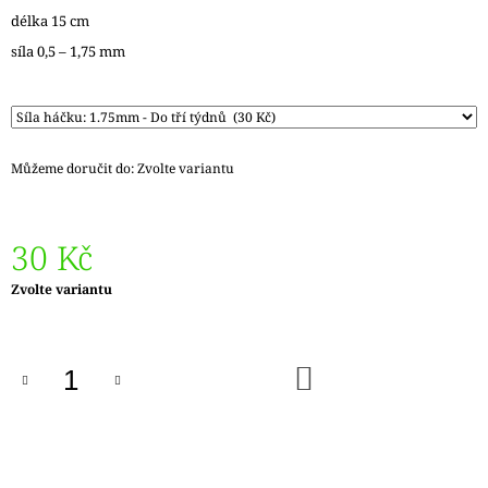
J
délka 15 cm
E
síla 0,5 – 1,75 mm
M
E
REGIA
6PLY
FJORD
Můžeme doručit do:
Zvolte variantu
COLOR
LASSE
02834
30 Kč
170
Kč
Původně:
Měrná
Zvolte variantu
215
cena:
Kč
DO
KOŠÍKU