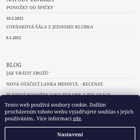
PONOŽKY OD ŠPIČKY
10.2.2022
COPÁNKOVÁ ŠÁLA Z JEDNOHO KLUBKA
6.1.2022
BLOG
JAK VRÁTIT ZBOŽÍ?
NOVÁ OTÁČECÍ LANKA MINDFUL - RECENZE
PLETENÍ PONOŽEK JAKO TERAPIE A RELAXACE
Tento web používá soubory cookie. Dalším
procházením tohoto webu vyjadřujete souhlas s jejich
používáním.. Více informací
zde
.
Slovníček pojmů
Často kladené dotazy
Nastavení
Užitečné a zajímavé odkazy