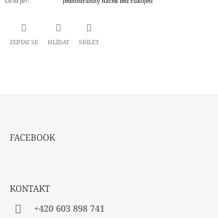
Co to je?
:
jednostranný háček bez rukojeti
ZEPTAT SE
HLÍDAT
SDÍLET
Z
Á
FACEBOOK
P
A
T
Í
KONTAKT
+420 603 898 741