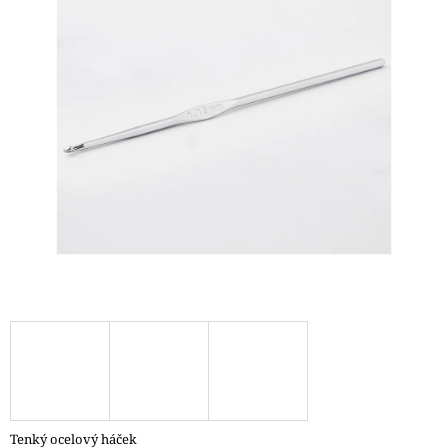
A
J
Í
T
?
HLEDAT
D
O
P
O
R
U
Č
Tenký ocelový háček
U