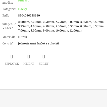
Knit Pro
značky
:
Kategorie
:
Háčky
EAN
:
8904086258640
2.00mm, 2.25mm, 2.50mm, 2.75mm, 3.00mm, 3.25mm, 3.50mm,
Síla jehlic
3.75mm, 4.00mm, 4.50mm, 5.00mm, 5.50mm, 6.00mm, 6.50mm,
a háčků
:
7.00mm, 8.00mm, 9.00mm, 10.00mm, 12.00mm
Materiál
:
Hliník
Co to je?
:
jednostranný háček s rukojetí
ZEPTAT SE
HLÍDAT
SDÍLET
Z