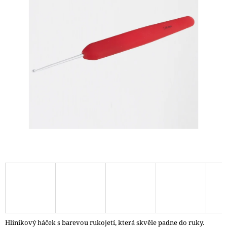
A
J
Í
T
?
HLEDAT
D
O
P
O
R
U
Č
Hliníkový háček s barevou rukojetí, která skvěle padne do ruky.
U