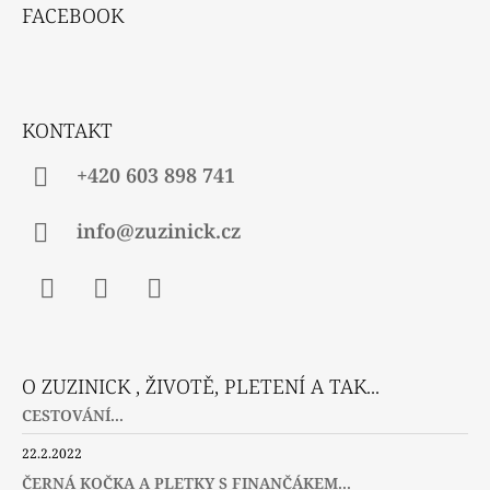
Á
FACEBOOK
P
A
T
Í
KONTAKT
+420 603 898 741
info@zuzinick.cz
Facebook
Instagram
Twitter
O ZUZINICK , ŽIVOTĚ, PLETENÍ A TAK...
CESTOVÁNÍ...
22.2.2022
ČERNÁ KOČKA A PLETKY S FINANČÁKEM...