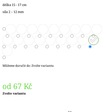
J
délka 15 - 17 cm
E
síla 2 – 12 mm
M
E
LANKO
K
JEHLICÍM
A
HÁČKŮM
KNIT
PRO
ČERNÉ
–
Můžeme doručit do:
Zvolte variantu
STŘÍBRNÉ
KONCOVKY
DOPRODEJ
65
od
67 Kč
Kč
Měrná
Zvolte variantu
cena: