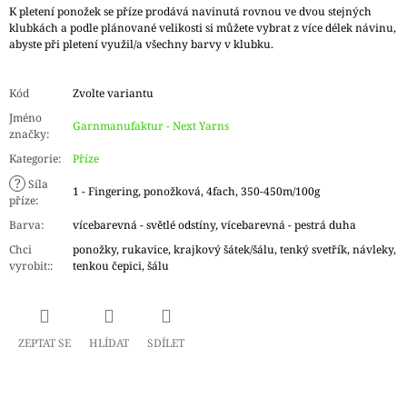
K pletení ponožek se příze prodává navinutá rovnou ve dvou stejných
klubkách a podle plánované velikosti si můžete vybrat z více délek návinu,
abyste při pletení využil/a všechny barvy v klubku.
Kód
Zvolte variantu
Jméno
Garnmanufaktur - Next Yarns
značky
:
Kategorie
:
Příze
?
Síla
1 - Fingering, ponožková, 4fach, 350-450m/100g
příze
:
Barva
:
vícebarevná - světlé odstíny, vícebarevná - pestrá duha
Chci
ponožky, rukavice, krajkový šátek/šálu, tenký svetřík, návleky,
vyrobit:
:
tenkou čepici, šálu
ZEPTAT SE
HLÍDAT
SDÍLET