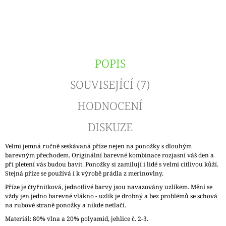
POPIS
SOUVISEJÍCÍ (7)
HODNOCENÍ
DISKUZE
Velmi jemná ručně seskávaná příze nejen na ponožky s dlouhým
barevným přechodem. Originální barevné kombinace rozjasní váš den a
při pletení vás budou bavit. Ponožky si zamilují i lidé s velmi citlivou kůží.
Stejná příze se používá i k výrobě prádla z merinovlny.
Příze je čtyřnitková, jednotlivé barvy jsou navazovány uzlíkem. Mění se
vždy jen jedno barevné vlákno - uzlík je drobný a bez problémů se schová
na rubové straně ponožky a nikde netlačí.
Materiál: 80% vlna a 20% polyamid, jehlice č. 2-3.