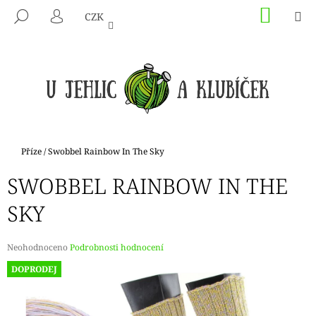
K
Přejít
NÁKU
M
HLEDAT
CZK
na
KOŠÍK
O
PŘIHLÁŠENÍ
ZPĚT
ZPĚT
obsah
Š
Í
C
K
O
P
O
T
Domů
Příze
/
Swobbel Rainbow In The Sky
Ř
SWOBBEL RAINBOW IN THE
E
B
SKY
U
J
Průměrné
Neohodnoceno
Podrobnosti hodnocení
E
hodnocení
DOPRODEJ
produktu
T
je
E
0,0
N
z