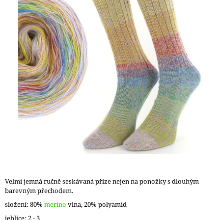
5
A
hvězdiček.
J
Í
T
?
HLEDAT
D
O
P
O
Velmi jemná ručně seskávaná příze nejen na ponožky s dlouhým
R
barevným přechodem.
U
složení: 80%
merino
vlna, 20% polyamid
Č
U
jehlice: 2 - 3