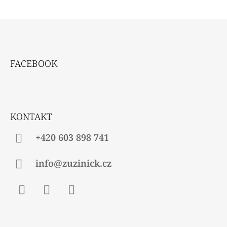
Z
Á
FACEBOOK
P
A
T
Í
KONTAKT
+420 603 898 741
info@zuzinick.cz
Facebook
Instagram
Twitter