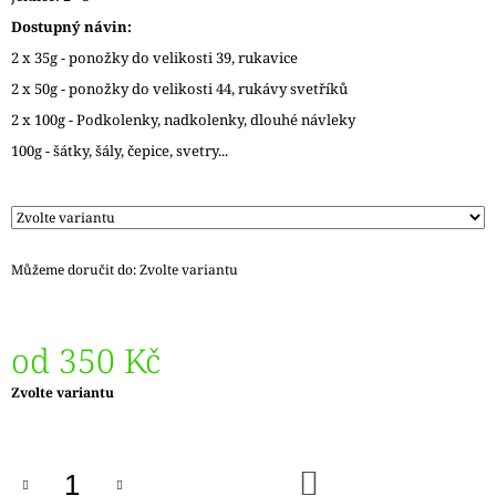
J
Dostupný návin:
E
2 x 35g - ponožky do velikosti 39, rukavice
M
E
2 x 50g - ponožky do velikosti 44, rukávy svetříků
2 x 100g - Podkolenky, nadkolenky, dlouhé návleky
LANKO
K
100g - šátky, šály, čepice, svetry...
JEHLICÍM
A
HÁČKŮM
KNIT
PRO
ČERNÉ
Můžeme doručit do:
Zvolte variantu
FIXED
–
NEREZOVÉ
PEVNÉ
od
350 Kč
KONCOVKY
82
Měrná
Zvolte variantu
Kč
cena:
DO
KOŠÍKU