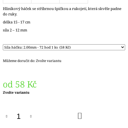
J
Hliníkový háček se stříbrnou špičkou a rukojetí, která skvěle padne
E
do ruky.
M
E
délka 15 - 17 cm
síla 2 – 12 mm
LANKO
K
JEHLICÍM
A
HÁČKŮM
KNIT
Můžeme doručit do:
Zvolte variantu
PRO
ČERNÉ
FIXED
–
od
58 Kč
NEREZOVÉ
PEVNÉ
KONCOVKY
Měrná
Zvolte variantu
cena:
82
Kč
DO
KOŠÍKU