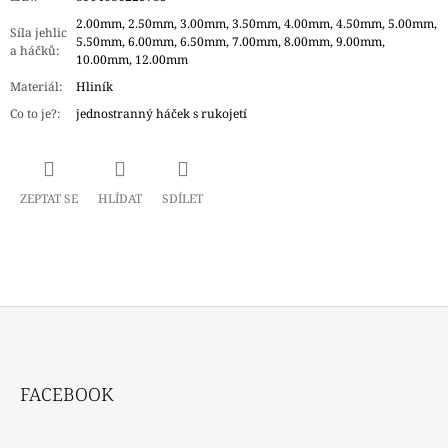
2.00mm, 2.50mm, 3.00mm, 3.50mm, 4.00mm, 4.50mm, 5.00mm,
Síla jehlic
5.50mm, 6.00mm, 6.50mm, 7.00mm, 8.00mm, 9.00mm,
a háčků
:
10.00mm, 12.00mm
Materiál
:
Hliník
Co to je?
:
jednostranný háček s rukojetí
ZEPTAT SE
HLÍDAT
SDÍLET
Z
Á
FACEBOOK
P
A