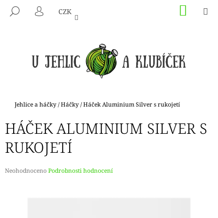
K
Přejít
NÁKU
M
HLEDAT
CZK
na
KOŠÍK
O
PŘIHLÁŠENÍ
ZPĚT
ZPĚT
obsah
Š
Í
C
K
O
P
O
T
Domů
Jehlice a háčky
/
Háčky
/
Háček Aluminium Silver s rukojetí
Ř
HÁČEK ALUMINIUM SILVER S
E
B
RUKOJETÍ
U
J
Průměrné
Neohodnoceno
Podrobnosti hodnocení
E
hodnocení
produktu
T
je
E
0,0
N
z