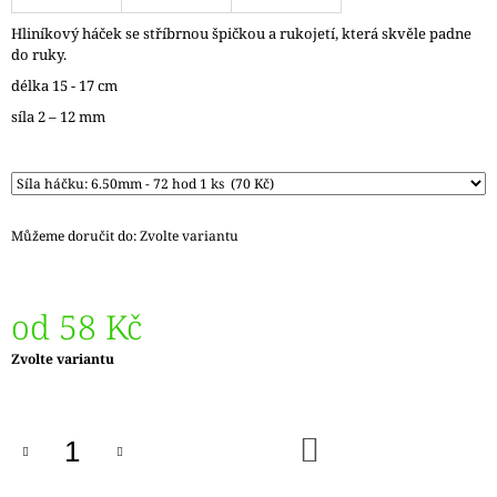
J
Hliníkový háček se stříbrnou špičkou a rukojetí, která skvěle padne
E
do ruky.
M
E
délka 15 - 17 cm
síla 2 – 12 mm
REGIA
PAIRFECT
A&C
GARDEN
09136
280
Můžeme doručit do:
Zvolte variantu
Kč
Původně:
295
Kč
od
58 Kč
Měrná
Zvolte variantu
cena:
DO
KOŠÍKU