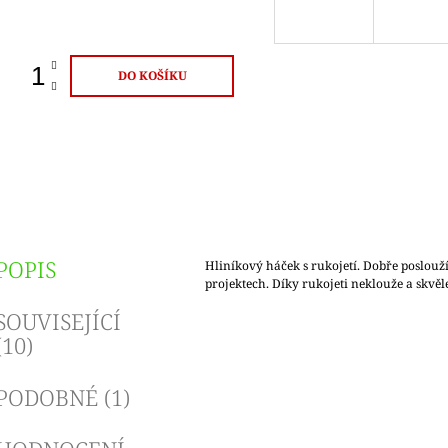
ena:
DO KOŠÍKU
POPIS
Hliníkový háček s rukojetí. Dobře poslouží
projektech. Díky rukojeti neklouže a skvě
SOUVISEJÍCÍ
(10)
PODOBNÉ (1)