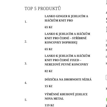
O
65 Kč
S
TOP 5 PRODUKTŮ
T
LANKO GINGER K JEHLICÍM A
R
HÁČKŮM KNIT PRO
A
65 Kč
N
LANKO K JEHLICÍM A HÁČKŮM
N
KNIT PRO ČERNÉ – STŘÍBRNÉ
Í
KONCOVKY DOPRODEJ
P
65 Kč
j
A
LANKO K JEHLICÍM A HÁČKŮM
0
KNIT PRO ČERNÉ FIXED –
N
z
NEREZOVÉ PEVNÉ KONCOVKY
E
h
82 Kč
L
DÓZIČKA NA DROBNOSTI NÍZKÁ
15 Kč
VÝMĚNNÉ KRUHOVÉ JEHLICE
NOVA METAL
119 Kč