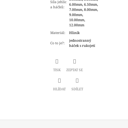
Síla jehlic
6.00mm, 6.50mm,
a háčků
:
7.00mm, 8.00mm,
9.00mm,
10.00mm,
12.00mm
Materiál
:
Hliník
jednostranný
Co to je?
:
háček s rukojetí
TISK
ZEPTAT SE
HLÍDAT
SDÍLET