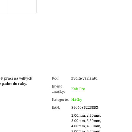
 k práci na velkých
Kód
Zvolte variantu
le padne do ruky.
Jméno
Knit Pro
značky
:
Kategorie
:
Háčky
EAN
:
8904086223853
2.00mm, 2.50mm,
3.00mm, 3.50mm,
4.00mm, 4.50mm,
5.00mm, 5.50mm,