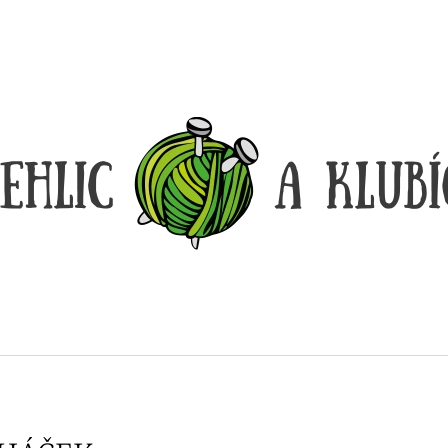
CO POTŘEBUJETE NAJÍT?
HLEDAT
DOPORUČUJEME
LANKO K JEHLICÍM A HÁČKŮM KNIT
LANKO K JEHLI
PRO ČERNÉ – STŘÍBRNÉ KONCOVKY
PRO ČERNÉ FIX