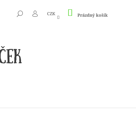
NÁKUPNÍ
HLEDAT
CZK
KOŠÍK
Prázdný košík
PŘIHLÁŠENÍ
CÍM A HÁČKŮM KNIT
ED – NEREZOVÉ PEVNÉ