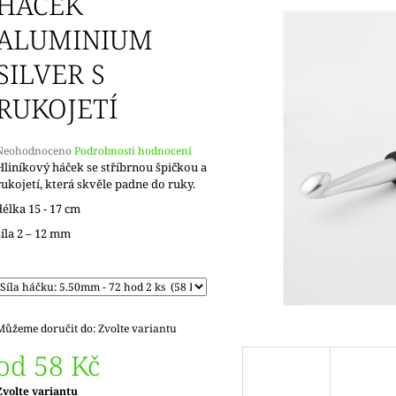
HÁČEK
DOPRODEJ
KONCOVKY
65 Kč
82 Kč
ALUMINIUM
SILVER S
RUKOJETÍ
Průměrné
Neohodnoceno
Podrobnosti hodnocení
hodnocení
Hliníkový háček se stříbrnou špičkou a
produktu
rukojetí, která skvěle padne do ruky.
e
délka 15 - 17 cm
,0
síla 2 – 12 mm
5
vězdiček.
Můžeme doručit do:
Zvolte variantu
od
58 Kč
Měrná
Zvolte variantu