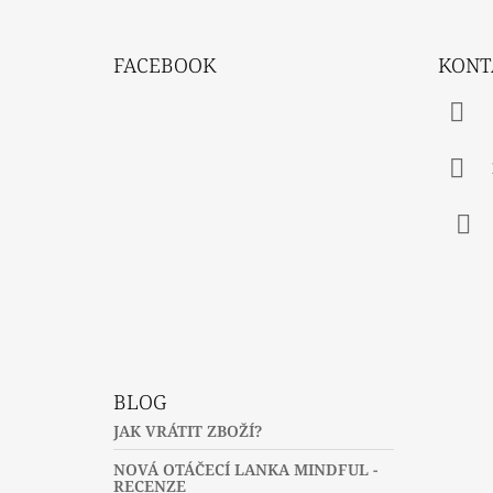
Z
Á
FACEBOOK
KONT
P
A
T
Í
Fac
BLOG
JAK VRÁTIT ZBOŽÍ?
NOVÁ OTÁČECÍ LANKA MINDFUL -
RECENZE