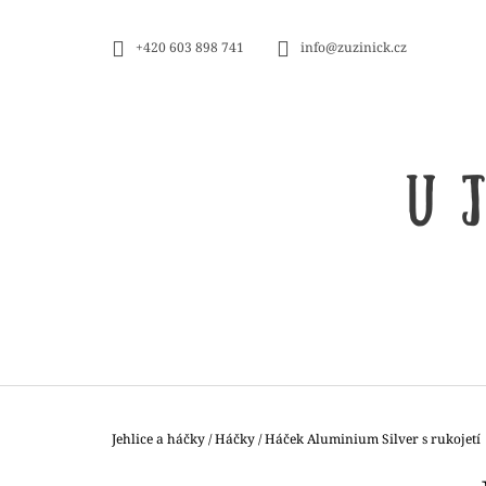
K
Přejít
na
O
ZPĚT
ZPĚT
+420 603 898 741
info@zuzinick.cz
obsah
DO
DO
Š
OBCHODU
OBCHODU
Í
K
Domů
Jehlice a háčky
/
Háčky
/
Háček Aluminium Silver s rukojetí
LANKO GINGER K JEHLICÍM A
P
HÁČKŮM KNIT PRO