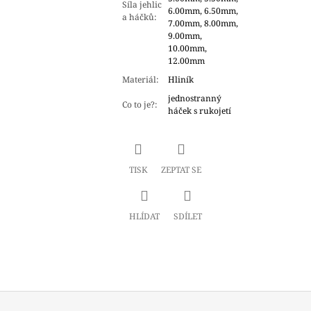
Síla jehlic
6.00mm, 6.50mm,
a háčků
:
7.00mm, 8.00mm,
9.00mm,
10.00mm,
12.00mm
Materiál
:
Hliník
jednostranný
Co to je?
:
háček s rukojetí
TISK
ZEPTAT SE
HLÍDAT
SDÍLET