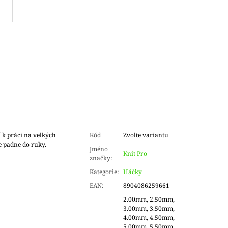
 k práci na velkých
Kód
Zvolte variantu
le padne do ruky.
Jméno
Knit Pro
značky
:
Kategorie
:
Háčky
EAN
:
8904086259661
2.00mm, 2.50mm,
3.00mm, 3.50mm,
4.00mm, 4.50mm,
5.00mm, 5.50mm,