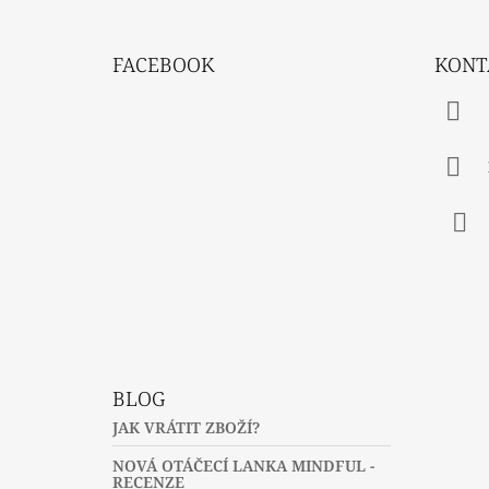
Z
Á
FACEBOOK
KONT
P
A
T
Í
Fac
BLOG
JAK VRÁTIT ZBOŽÍ?
NOVÁ OTÁČECÍ LANKA MINDFUL -
RECENZE