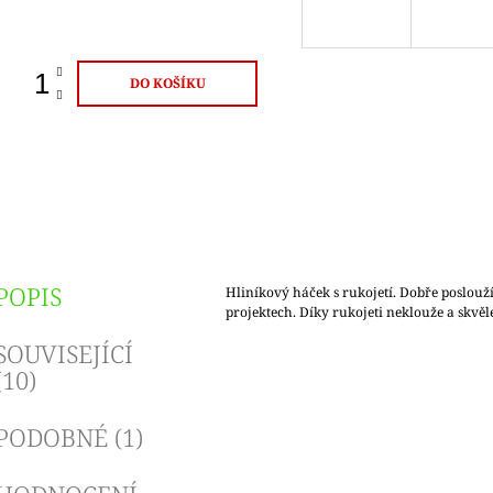
ena:
DO KOŠÍKU
POPIS
Hliníkový háček s rukojetí. Dobře poslouží
projektech. Díky rukojeti neklouže a skvě
SOUVISEJÍCÍ
(10)
PODOBNÉ (1)