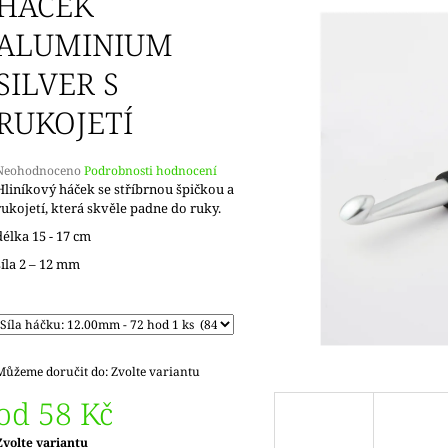
HÁČEK
DOPRODEJ
KONCOVKY
65 Kč
82 Kč
ALUMINIUM
SILVER S
RUKOJETÍ
Průměrné
Neohodnoceno
Podrobnosti hodnocení
hodnocení
Hliníkový háček se stříbrnou špičkou a
produktu
rukojetí, která skvěle padne do ruky.
e
délka 15 - 17 cm
,0
síla 2 – 12 mm
5
vězdiček.
Můžeme doručit do:
Zvolte variantu
od
58 Kč
Měrná
Zvolte variantu