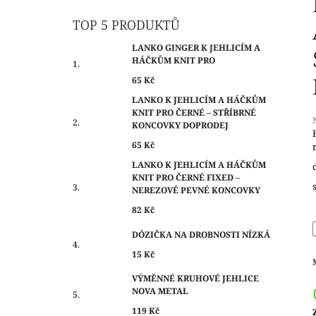
O
65 Kč
S
TOP 5 PRODUKTŮ
T
LANKO GINGER K JEHLICÍM A
R
HÁČKŮM KNIT PRO
A
65 Kč
N
LANKO K JEHLICÍM A HÁČKŮM
N
KNIT PRO ČERNÉ – STŘÍBRNÉ
Í
KONCOVKY DOPRODEJ
P
65 Kč
j
A
LANKO K JEHLICÍM A HÁČKŮM
0
KNIT PRO ČERNÉ FIXED –
N
z
NEREZOVÉ PEVNÉ KONCOVKY
E
h
82 Kč
L
DÓZIČKA NA DROBNOSTI NÍZKÁ
15 Kč
VÝMĚNNÉ KRUHOVÉ JEHLICE
NOVA METAL
119 Kč