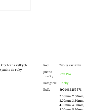
 k práci na velkých
Kód
Zvolte variantu
le padne do ruky.
Jméno
Knit Pro
značky
:
Kategorie
:
Háčky
EAN
:
8904086259678
2.00mm, 2.50mm,
3.00mm, 3.50mm,
4.00mm, 4.50mm,
5.00mm, 5.50mm,