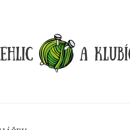
CO POTŘEBUJETE NAJÍT?
HLEDAT
DOPORUČUJEME
LANKO K JEHLICÍM A HÁČKŮM KNIT
LANKO K JEHLI
PRO ČERNÉ – STŘÍBRNÉ KONCOVKY
PRO ČERNÉ FIX