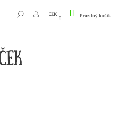
NÁKUPNÍ
HLEDAT
CZK
KOŠÍK
Prázdný košík
PŘIHLÁŠENÍ
CÍM A HÁČKŮM KNIT
ED – NEREZOVÉ PEVNÉ