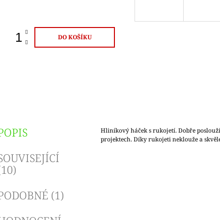
ena:
DO KOŠÍKU
POPIS
Hliníkový háček s rukojetí. Dobře poslouží
projektech. Díky rukojeti neklouže a skvě
SOUVISEJÍCÍ
(10)
PODOBNÉ (1)