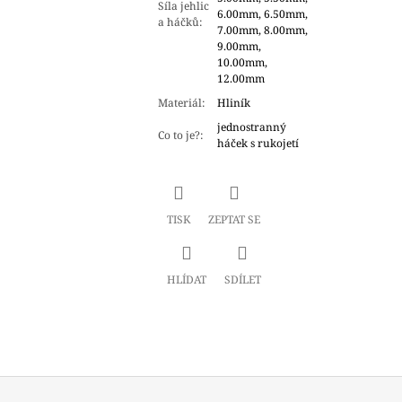
Síla jehlic
6.00mm, 6.50mm,
a háčků
:
7.00mm, 8.00mm,
9.00mm,
10.00mm,
12.00mm
Materiál
:
Hliník
jednostranný
Co to je?
:
háček s rukojetí
TISK
ZEPTAT SE
HLÍDAT
SDÍLET