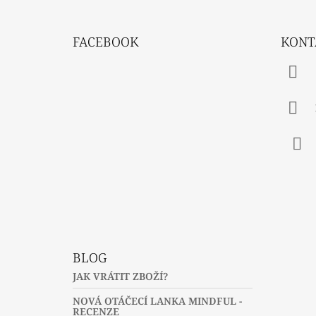
Z
Á
FACEBOOK
KONT
P
A
T
Í
Fac
BLOG
JAK VRÁTIT ZBOŽÍ?
NOVÁ OTÁČECÍ LANKA MINDFUL -
RECENZE