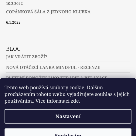
10.2.2022
COPÁNKOVÁ ŠÁLA Z JEDNOHO KLUBKA
6.1.2022
BLOG
JAK VRÁTIT ZBOŽÍ?
NOVÁ OTÁČECÍ LANKA MINDFUL - RECENZE
PLETENÍ PONOŽEK JAKO TERAPIE A RELAXACE
Tento web používá soubory cookie. Dalším
procházením tohoto webu vyjadřujete souhlas s jejich
používáním.. Více informací
zde
.
Slovníček pojmů
Často kladené dotazy
Nastavení
Užitečné a zajímavé odkazy
© 2026 U jehlic a klubíček - zuzinick.cz.
Vytvořil Shoptet
Souhlasím
Všechna práva vyhrazena.