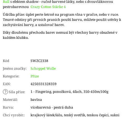
Ball
s efektem shadow - ručně barvené látky, nebo s dvouvláknovou
pestrobarevnou
Crazy Cotton Stärke 4
Údržba příze: úplet perte šetrně na program vlna v pračce, nebo v ruce.
Tmavé odstíny při prvních praních pouští barvu, můžete použít utěrky k
zachytávání barvy, a ustalovač barev.
Díky dlouhému přechodu barev nemusí být všechny barvy obsažené v
každém klubku.
Kód
SWZC2338
Jméno značky
:
Schoppel Wolle
Kategorie
:
Příze
EAN
:
4250331328359
?
1 - Fingering, ponožková, 4fach, 350-450m/100g
Síla příze
:
Materiál
:
bavlna
Barva
:
vícebarevná - pestrá duha
Chci vyrobit:
:
krajkový šátek/šálu, tenký svetřík, tenkou čepici, sukni