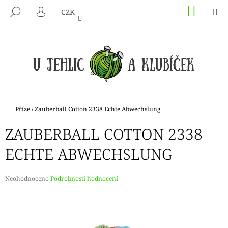
K
Přejít
NÁKU
M
HLEDAT
CZK
na
KOŠÍK
O
PŘIHLÁŠENÍ
ZPĚT
ZPĚT
obsah
Š
Í
C
K
O
P
O
T
Domů
Příze
/
Zauberball Cotton 2338 Echte Abwechslung
Ř
ZAUBERBALL COTTON 2338
E
B
ECHTE ABWECHSLUNG
U
J
Průměrné
Neohodnoceno
Podrobnosti hodnocení
E
hodnocení
produktu
T
je
E
0,0
N
z