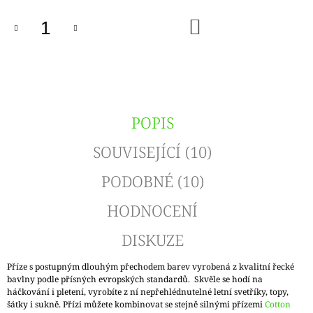
DO
KOŠÍKU
POPIS
SOUVISEJÍCÍ (10)
PODOBNÉ (10)
HODNOCENÍ
DISKUZE
Příze s postupným dlouhým přechodem barev vyrobená z kvalitní řecké
bavlny podle přísných evropských standardů. Skvěle se hodí na
háčkování i pletení, vyrobíte z ní nepřehlédnutelné letní svetříky, topy,
šátky i sukně. Přízi můžete kombinovat se stejně silnými přízemi
Cotton