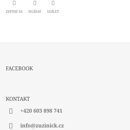
ZEPTAT SE
HLÍDAT
SDÍLET
Z
Á
FACEBOOK
P
A
T
Í
KONTAKT
+420 603 898 741
info@zuzinick.cz