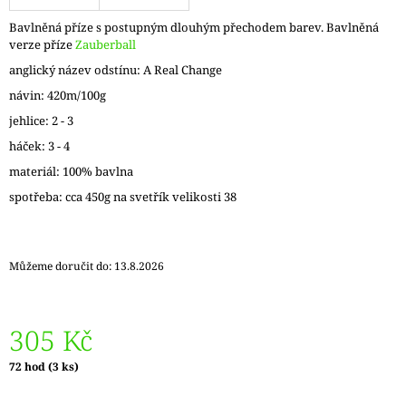
J
Bavlněná příze s postupným dlouhým přechodem barev. Bavlněná
E
verze příze
Zauberball
M
E
anglický název odstínu: A Real Change
návin: 420m/100g
VÝMĚNNÉ
jehlice: 2 - 3
KRUHOVÉ
JEHLICE
háček: 3 - 4
NOVA
METAL
materiál: 100% bavlna
119
spotřeba: cca 450g na svetřík velikosti 38
Kč
Můžeme doručit do:
13.8.2026
305 Kč
Měrná
72 hod
(3 ks)
cena: