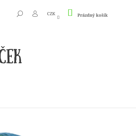
NÁKUPNÍ
HLEDAT
CZK
KOŠÍK
Prázdný košík
PŘIHLÁŠENÍ
 1505 KUNTERBUNT