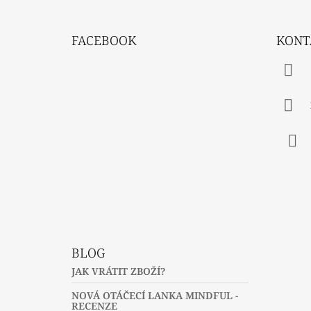
Z
Á
FACEBOOK
KONT
P
A
T
Í
Fac
BLOG
JAK VRÁTIT ZBOŽÍ?
NOVÁ OTÁČECÍ LANKA MINDFUL -
RECENZE