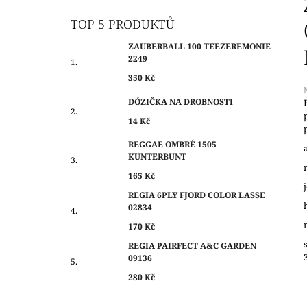
O
350 Kč
S
TOP 5 PRODUKTŮ
T
ZAUBERBALL 100 TEEZEREMONIE
R
2249
A
350 Kč
N
DÓZIČKA NA DROBNOSTI
N
14 Kč
Í
j
0
P
REGGAE OMBRÉ 1505
z
KUNTERBUNT
A
N
165 Kč
h
E
REGIA 6PLY FJORD COLOR LASSE
02834
L
170 Kč
REGIA PAIRFECT A&C GARDEN
09136
280 Kč