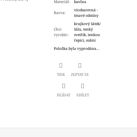
Materiál
:
bavlna
vícebarevná -
Barva
:
tmavé odstíny
krajkový šátek/
Chci
šálu, tenký
vyrobit:
:
svetřík, tenkou
čepici, sukni
Položka byla vyprodána…
TISK
ZEPTAT SE
HLÍDAT
SDÍLET