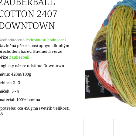
ZAUBERBALL
COTTON 2407
DOWNTOWN
Průměrné
Neohodnoceno
Podrobnosti hodnocení
hodnocení
Bavlněná příze s postupným dlouhým
produktu
přechodem barev. Bavlněná verze
e
příze
Zauberball
,0
anglický název odstínu: Downtown
5
návin: 420m/100g
vězdiček.
jehlice: 2 - 3
háček: 3 - 4
materiál: 100% bavlna
spotřeba: cca 450g na svetřík velikosti
38