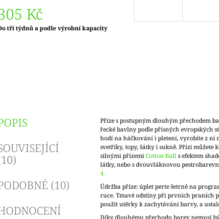
305 Kč
Měrná
Do tří týdnů a podle výrobní kapacity
ena:
POPIS
Příze s postupným dlouhým přechodem bar
řecké bavlny podle přísných evropských s
hodí na háčkování i pletení, vyrobíte z ní
SOUVISEJÍCÍ
svetříky, topy, šátky i sukně. Přízi můžete 
silnými přízemi
Cotton Ball
s efektem shad
(10)
látky, nebo s dvouvláknovou pestrobare
4
PODOBNÉ (10)
Údržba příze: úplet perte šetrně na progra
ruce. Tmavé odstíny při prvních praních p
použít utěrky k zachytávání barvy, a ustal
HODNOCENÍ
Díky dlouhému přechodu barev nemusí bý