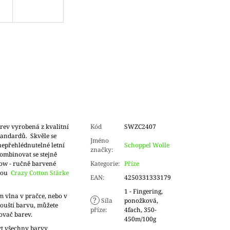
ev vyrobená z kvalitní
Kód
SWZC2407
tandardů. Skvěle se
Jméno
 nepřehlédnutelné letní
Schoppel Wolle
značky
:
kombinovat se stejně
ow - ručně barvené
Kategorie
:
Příze
vnou
Crazy Cotton Stärke
EAN
:
4250331333179
1 - Fingering,
m vlna v pračce, nebo v
?
Síla
ponožková,
ouští barvu, můžete
příze
:
4fach, 350-
ovač barev.
450m/100g
t všechny barvy