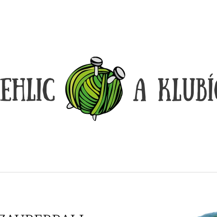
CO POTŘEBUJETE NAJÍT?
HLEDAT
DOPORUČUJEME
DÓZIČKA NA DROBNOSTI
REGGAE OMBRÉ
14 Kč
165 Kč