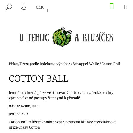
K
Přejít
NÁKU
M
HLEDAT
CZK
na
KOŠÍK
O
PŘIHLÁŠENÍ
ZPĚT
ZPĚT
obsah
Š
Í
C
K
O
P
O
T
Domů
Příze
/
Příze podle kolekce a výrobce
/
Schoppel Wolle
/
Cotton Ball
Ř
COTTON BALL
E
B
U
Jemná bavlněná příze ve stínovaných barvách z řecké bavlny
zpracovávané postupy šetrnými k přírodě.
J
návin: 420m/100j
E
jehlice 2 - 3
T
Cotton Ball můžete kombinovat s pestrými klubky čtyřvláknové
E
příze
Crazy Cotton
N