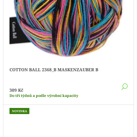
COTTON BALL 2368_B MASKENZAUBER B
DE
309 Kč
Do tří týdnů a podle výrobní kapacity
NOVINKA