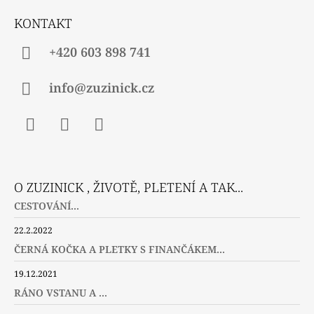
P
Í
KONTAKT
I
S
U
+420 603 898 741
info@zuzinick.cz
Facebook
Instagram
Twitter
O ZUZINICK , ŽIVOTĚ, PLETENÍ A TAK...
CESTOVÁNÍ...
22.2.2022
ČERNÁ KOČKA A PLETKY S FINANČÁKEM...
19.12.2021
RÁNO VSTANU A ...