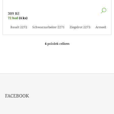
DE
309 Kč
72 hod
(4 ks)
Basalt 2272
Schwarzarbeiter 2271
Ziegelrot 2273
Armeeblau 
4
položek celkem
O
V
L
Á
D
A
C
Í
P
Z
R
Á
V
FACEBOOK
P
K
Y
A
V
T
Ý