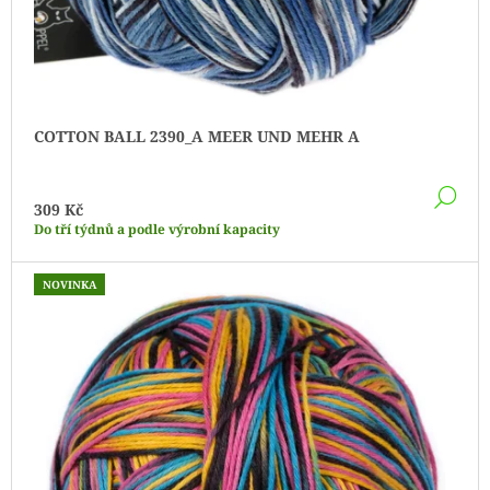
Ů
COTTON BALL 2390_A MEER UND MEHR A
DE
309 Kč
Do tří týdnů a podle výrobní kapacity
NOVINKA