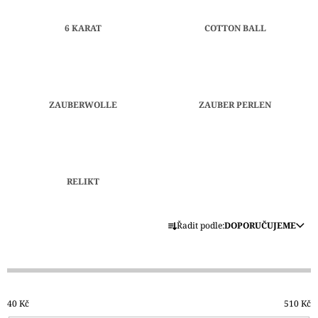
J
E
6 KARAT
COTTON BALL
M
E
ADMIRAL
JEDNOBAREVNÁ
ZAUBERWOLLE
ZAUBER PERLEN
-
4FACH
-
ČTYŘVLÁKNOVÁ
210
Kč
RELIKT
Ř
Řadit podle:
DOPORUČUJEME
A
Z
E
N
40
Kč
510
Kč
Í