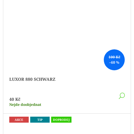
100 Kč
–60 %
LUXOR 880 SCHWARZ
DE
40 Kč
Nejde doobjednat
AKCE
TIP
DOPRODEJ