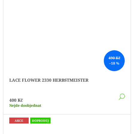
490 Kč
–18 %
LACE FLOWER 2330 HERBSTMEISTER
DE
400 Kč
Nejde doobjednat
AKCE
DOPRODEJ