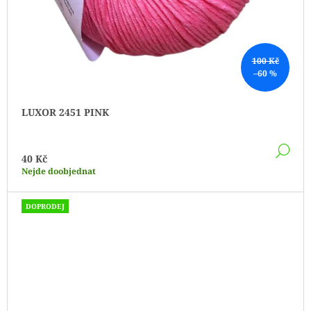
100 Kč
–60 %
LUXOR 2451 PINK
DE
40 Kč
Nejde doobjednat
DOPRODEJ