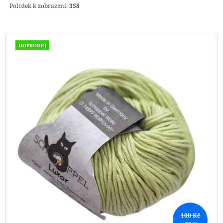
Položek k zobrazení:
358
V
DOPRODEJ
Ý
P
I
S
P
R
O
D
U
K
T
Ů
100 Kč