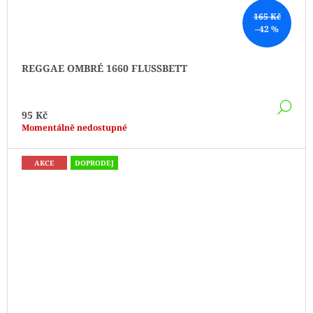
165 Kč
–42 %
REGGAE OMBRÉ 1660 FLUSSBETT
DE
95 Kč
Momentálně nedostupné
AKCE
DOPRODEJ