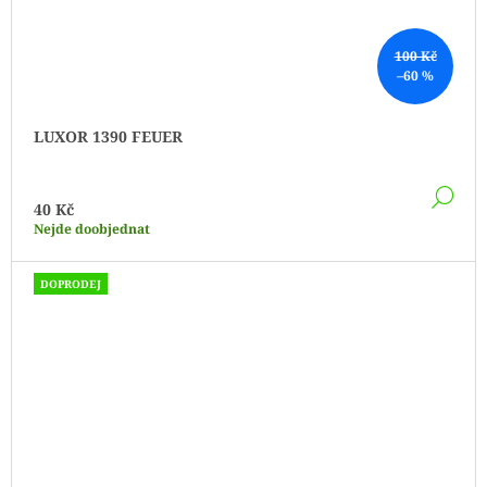
100 Kč
–60 %
LUXOR 1390 FEUER
DE
40 Kč
Nejde doobjednat
DOPRODEJ