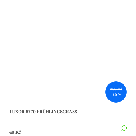
100 Kč
–60 %
LUXOR 6770 FRÜHLINGSGRASS
DE
40 Kč