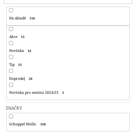
P
R
Na skladě
118
O
D
U
Akce
15
K
T
Novinka
16
Ů
Tip
25
Doprodej
26
Novinka pro sezónu 2024/25
5
ZNAČKY
Schoppel Wolle
358