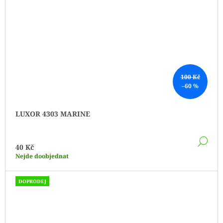
100 Kč
–60 %
LUXOR 4303 MARINE
DE
40 Kč
Nejde doobjednat
DOPRODEJ