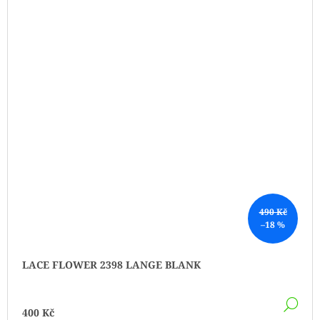
490 Kč
–18 %
LACE FLOWER 2398 LANGE BLANK
DE
400 Kč