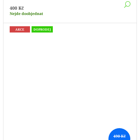
DE
400 Kč
Nejde doobjednat
AKCE
DOPRODEJ
490 Kč