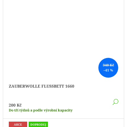
340 Kč
–41 %
ZAUBERWOLLE FLUSSBETT 1660
DE
200 Kč
Do tří týdnů a podle výrobní kapacity
AKCE
DOPRODEJ