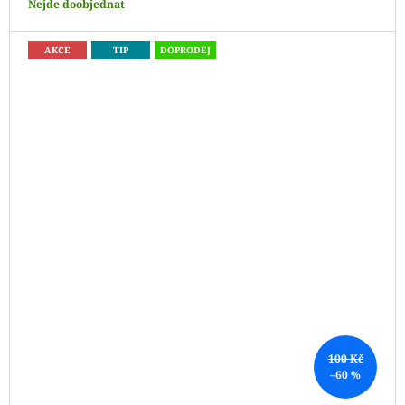
Nejde doobjednat
AKCE
TIP
DOPRODEJ
100 Kč
–60 %