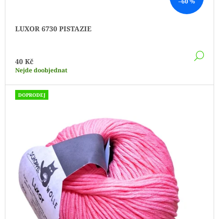
–60 %
LUXOR 6730 PISTAZIE
DE
40 Kč
Nejde doobjednat
DOPRODEJ