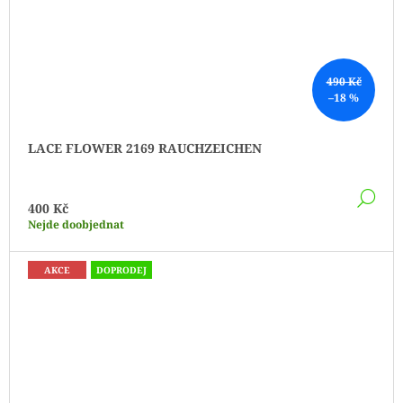
490 Kč
–18 %
LACE FLOWER 2169 RAUCHZEICHEN
DE
400 Kč
Nejde doobjednat
AKCE
DOPRODEJ