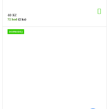
DO
KO
40 Kč
72 hod
(2 ks)
DOPRODEJ