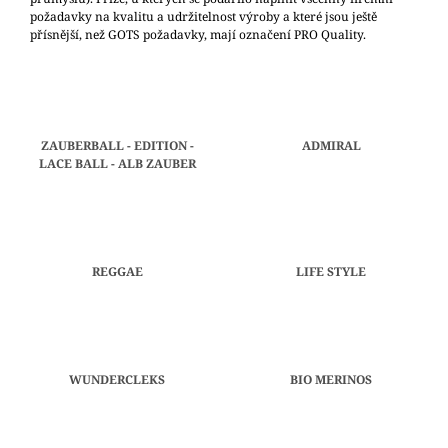
požadavky na kvalitu a udržitelnost výroby a které jsou ještě
A
přísnější, než GOTS požadavky, mají označení PRO Quality.
J
Í
T
?
ZAUBERBALL - EDITION -
ADMIRAL
LACE BALL - ALB ZAUBER
HLEDAT
REGGAE
LIFE STYLE
D
O
P
O
WUNDERCLEKS
BIO MERINOS
R
U
Č
U