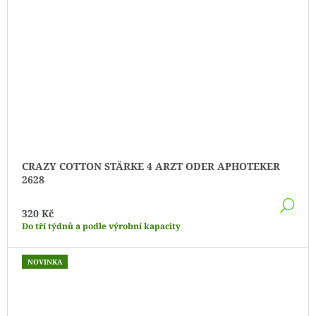
CRAZY COTTON STÄRKE 4 ARZT ODER APHOTEKER
2628
DE
320 Kč
Do tří týdnů a podle výrobní kapacity
NOVINKA