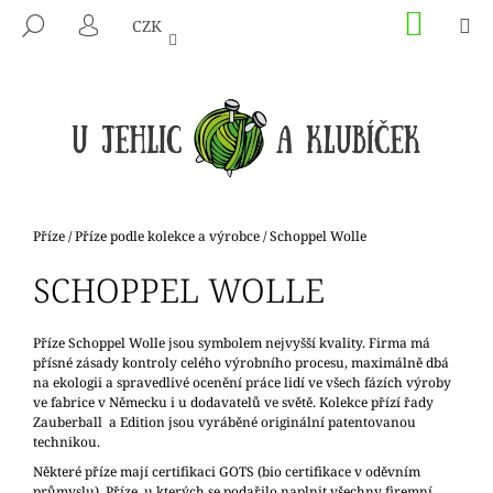
K
Přejít
NÁKU
M
HLEDAT
CZK
na
KOŠÍK
O
PŘIHLÁŠENÍ
ZPĚT
ZPĚT
obsah
Š
Í
C
K
O
P
O
T
Domů
Příze
/
Příze podle kolekce a výrobce
/
Schoppel Wolle
Ř
SCHOPPEL WOLLE
E
B
U
Příze Schoppel Wolle jsou symbolem nejvyšší kvality. Firma má
přísné zásady kontroly celého výrobního procesu, maximálně dbá
J
na ekologii a spravedlivé ocenění práce lidí ve všech fázích výroby
E
ve fabrice v Německu i u dodavatelů ve světě. Kolekce přízí řady
Zauberball a Edition jsou vyráběné originální patentovanou
T
technikou.
E
Některé příze mají certifikaci GOTS (bio certifikace v oděvním
N
průmyslu). Příze, u kterých se podařilo naplnit všechny firemní