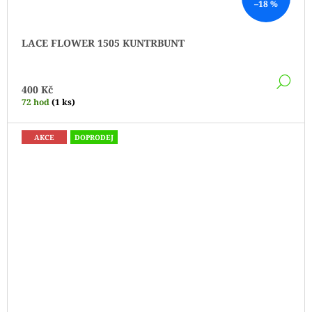
–18 %
LACE FLOWER 1505 KUNTRBUNT
DE
400 Kč
72 hod
(1 ks)
AKCE
DOPRODEJ