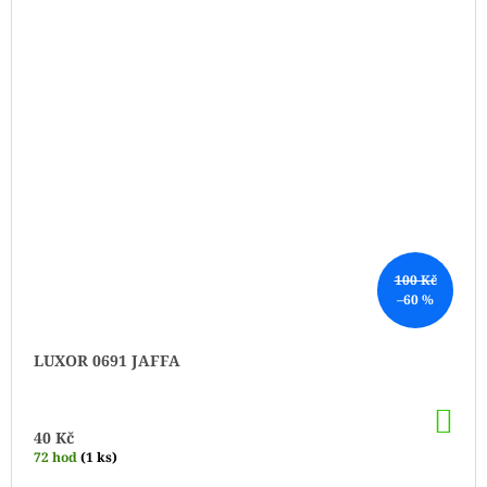
100 Kč
–60 %
LUXOR 0691 JAFFA
DO
KO
40 Kč
72 hod
(1 ks)